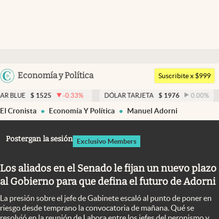
Últimas noticias
Dólar
Argentina
Economía y Política
Members
Suscribite x $999
España
Economía y Política
-0.33
%
DÓLAR TARJETA
$
1976
0.00
%
DÓLAR MEP
México
El Cronista
Economía Y Política
Manuel Adorni
Finanzas y Mercados
USA
Mercados Online
Colombia
Postergan la sesión
Exclusivo Members
Uruguay
Negocios
Los aliados en el Senado le fijan un nuevo plazo
Columnistas
al Gobierno para que defina el futuro de Adorni
Otras secciones
La presión sobre el jefe de Gabinete escaló al punto de poner en
Apertura
riesgo desde temprano la convocatoria de mañana. Qué se
resolvió en la reunión de Labora entre los jefes del peronismo y