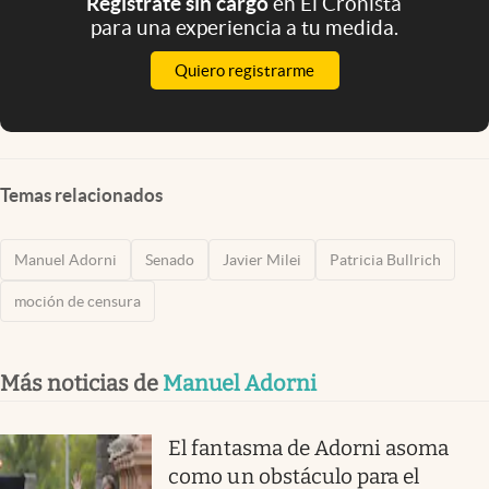
Registrate sin cargo
en El Cronista
para una experiencia a tu medida.
Quiero registrarme
Temas relacionados
Manuel Adorni
Senado
Javier Milei
Patricia Bullrich
moción de censura
Más noticias de
Manuel Adorni
El fantasma de Adorni asoma
como un obstáculo para el