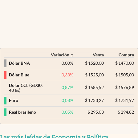
Variación
Venta
Compra
0,00
%
$
1520,00
$
1470,00
Dólar BNA
-0,33
%
$
1525,00
$
1505,00
Dólar Blue
Dólar CCL (GD30,
0,87
%
$
1585,52
$
1576,89
48 hs)
0,08
%
$
1733,27
$
1731,97
Euro
0,05
%
$
295,03
$
294,82
Real brasileño
Las más leídas de Economía y Política