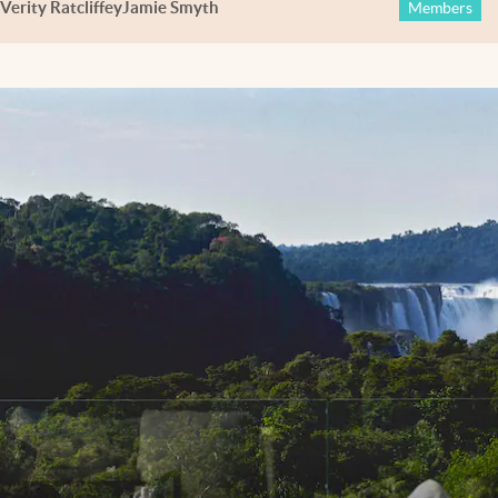
Verity Ratcliffe
y
Jamie Smyth
Members