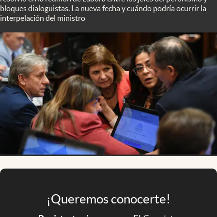
Infotechnology
bloques dialoguistas. La nueva fecha y cuándo podría ocurrir la
interpelación del ministro
Clase
Clima
Mundial 2026
Eventos Corporativos
El Cronista Studio
Mediakit
abre en nueva pestaña
Argentina
¡Queremos conocerte!