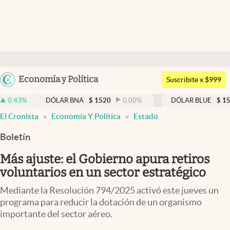
Últimas noticias
Dólar
Argentina
Economía y Política
Members
Suscribite x $999
España
Economía y Política
DÓLAR BNA
$
1520
0.00
%
DÓLAR BLUE
$
1525
-0.33
México
El Cronista
Economía Y Política
Estado
Finanzas y Mercados
USA
Boletín
Mercados Online
Colombia
Uruguay
Más ajuste: el Gobierno apura retiros
Negocios
voluntarios en un sector estratégico
Columnistas
Mediante la Resolución 794/2025 activó este jueves un
Otras secciones
programa para reducir la dotación de un organismo
importante del sector aéreo.
Apertura