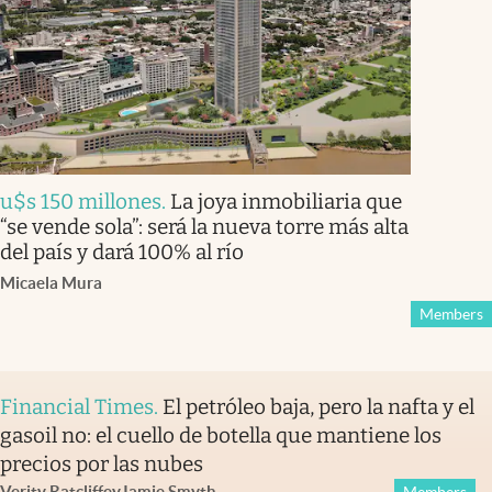
u$s 150 millones
.
La joya inmobiliaria que
“se vende sola”: será la nueva torre más alta
del país y dará 100% al río
Micaela Mura
Members
Financial Times
.
El petróleo baja, pero la nafta y el
gasoil no: el cuello de botella que mantiene los
precios por las nubes
Verity Ratcliffe
y
Jamie Smyth