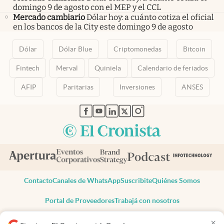
domingo 9 de agosto con el MEP y el CCL
Mercado cambiario
Dólar hoy: a cuánto cotiza el oficial
en los bancos de la City este domingo 9 de agosto
Dólar
Dólar Blue
Criptomonedas
Bitcoin
Fintech
Merval
Quiniela
Calendario de feriados
AFIP
Paritarias
Inversiones
ANSES
abre en nueva pestaña
abre en nueva pestaña
abre en nueva pestaña
abre en nueva pestaña
abre en nueva pestaña
Contacto
Canales de WhatsApp
Suscribite
Quiénes Somos
Portal de Proveedores
Trabajá con nosotros
Copyright 2025 cronista.com
×