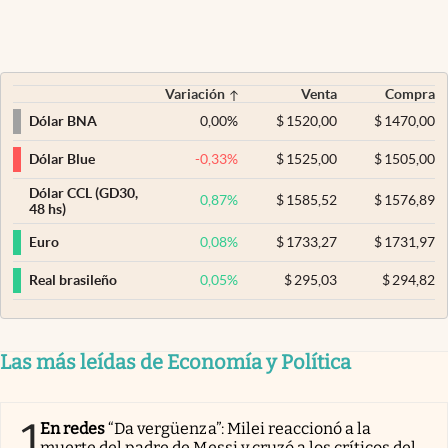
Variación
Venta
Compra
0,00
%
$
1520,00
$
1470,00
Dólar BNA
-0,33
%
$
1525,00
$
1505,00
Dólar Blue
Dólar CCL (GD30,
0,87
%
$
1585,52
$
1576,89
48 hs)
0,08
%
$
1733,27
$
1731,97
Euro
0,05
%
$
295,03
$
294,82
Real brasileño
Las más leídas de Economía y Política
1
En redes
“Da vergüenza”: Milei reaccionó a la
muerte del padre de Messi y cruzó a los críticos del