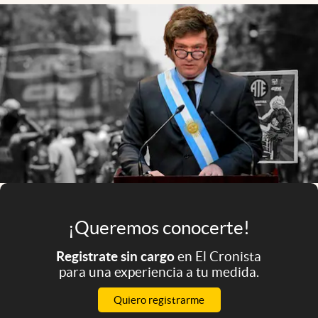
Infotechnology
Clase
Clima
Mundial 2026
Eventos Corporativos
El Cronista Studio
Mediakit
abre en nueva pestaña
Argentina
¡Queremos conocerte!
Registrate sin cargo
en El Cronista
para una experiencia a tu medida.
Quiero registrarme