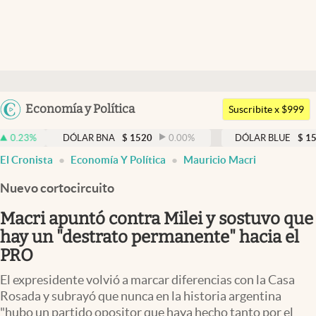
Últimas noticias
Dólar
Argentina
Economía y Política
Members
Suscribite x $999
España
Economía y Política
DÓLAR BNA
$
1520
0.00
%
DÓLAR BLUE
$
1530
-0.65
México
El Cronista
Economía Y Política
Mauricio Macri
Finanzas y Mercados
USA
Nuevo cortocircuito
Mercados Online
Colombia
Uruguay
Macri apuntó contra Milei y sostuvo que
Negocios
hay un "destrato permanente" hacia el
Columnistas
PRO
Otras secciones
El expresidente volvió a marcar diferencias con la Casa
Rosada y subrayó que nunca en la historia argentina
Apertura
"hubo un partido opositor que haya hecho tanto por el