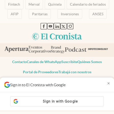
Fintech
Merval
Quiniela
Calendario de feriados
AFIP
Paritarias
Inversiones
ANSES
abre en nueva pestaña
abre en nueva pestaña
abre en nueva pestaña
abre en nueva pestaña
abre en nueva pestaña
Contacto
Canales de WhatsApp
Suscribite
Quiénes Somos
Portal de Proveedores
Trabajá con nosotros
Copyright 2025 cronista.com
×
Sign in to El Cronista with Google
Todos los derechos reservados
Términos y condiciones
Privacidad
Consentimiento
Tel:
+54 11 7078-3270