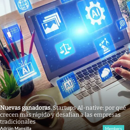
Nuevas ganadoras
.
Startups AI-native: por qué
crecen más rápido y desafían a las empresas
tradicionales
Adrián Mansilla
Members