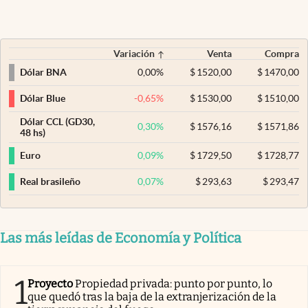
Variación
Venta
Compra
0,00
%
$
1520,00
$
1470,00
Dólar BNA
-0,65
%
$
1530,00
$
1510,00
Dólar Blue
Dólar CCL (GD30,
0,30
%
$
1576,16
$
1571,86
48 hs)
0,09
%
$
1729,50
$
1728,77
Euro
0,07
%
$
293,63
$
293,47
Real brasileño
Las más leídas de Economía y Política
1
Proyecto
Propiedad privada: punto por punto, lo
que quedó tras la baja de la extranjerización de la