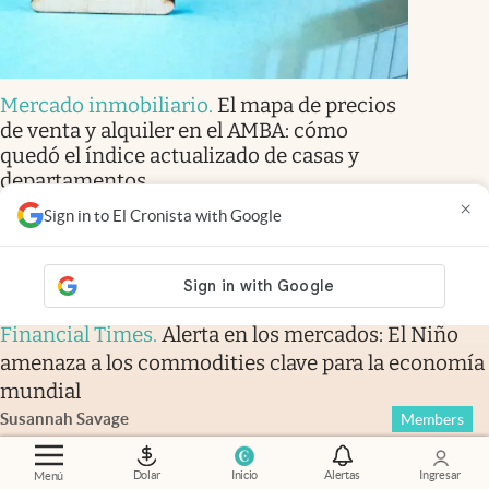
Mercado inmobiliario
.
El mapa de precios
de venta y alquiler en el AMBA: cómo
quedó el índice actualizado de casas y
departamentos
×
Alejandro Di Russo
Sign in to El Cronista with Google
Members
Financial Times
.
Alerta en los mercados: El Niño
amenaza a los commodities clave para la economía
mundial
Susannah Savage
Members
Dolar
Inicio
Alertas
Ingresar
Menú