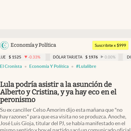
Últimas noticias
Dólar
Argentina
Economía y Política
Members
Suscribite x $999
España
Economía y Política
25
-0.33
%
DÓLAR TARJETA
$
1976
0.00
%
DÓLAR MEP
México
El Cronista
Economía Y Política
#Lulalibre
Finanzas y Mercados
USA
Mercados Online
Colombia
Lula podría asistir a la asunción de
Uruguay
Negocios
Alberto y Cristina, y ya hay eco en el
peronismo
Columnistas
Su ex canciller Celso Amorim dijo esta mañana que "no
Otras secciones
hay razones" para que esa visita no se produzca. Anoche,
José Luis Gioja, titular del PJ, se había manifestado en el
Apertura
mismo sentido y hoy el partido sacó un comunicado oficial