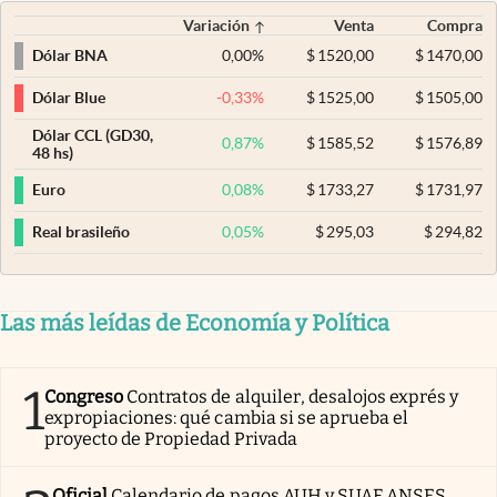
Variación
Venta
Compra
0,00
%
$
1520,00
$
1470,00
Dólar BNA
-0,33
%
$
1525,00
$
1505,00
Dólar Blue
Dólar CCL (GD30,
0,87
%
$
1585,52
$
1576,89
48 hs)
0,08
%
$
1733,27
$
1731,97
Euro
0,05
%
$
295,03
$
294,82
Real brasileño
Las más leídas de Economía y Política
1
Congreso
Contratos de alquiler, desalojos exprés y
expropiaciones: qué cambia si se aprueba el
proyecto de Propiedad Privada
Oficial
Calendario de pagos AUH y SUAF ANSES