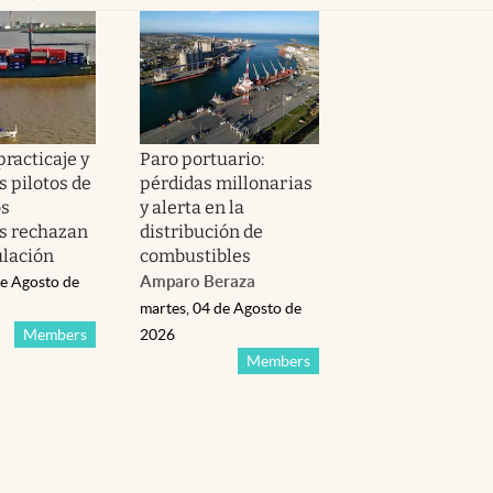
practicaje y
Paro portuario:
s pilotos de
pérdidas millonarias
os
y alerta en la
s rechazan
distribución de
ulación
combustibles
Amparo Beraza
de Agosto de
martes, 04 de Agosto de
Members
2026
Members