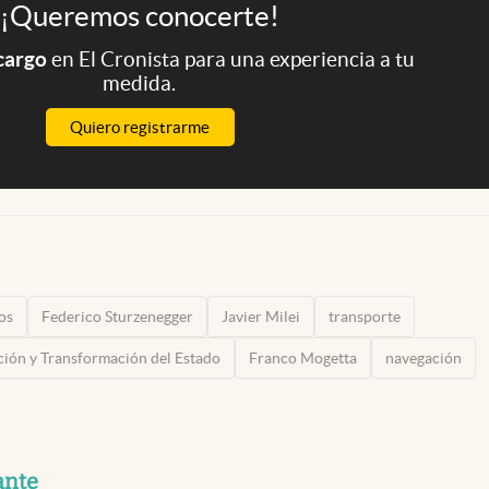
¡Queremos conocerte!
 cargo
en El Cronista para una experiencia a tu
medida.
Quiero registrarme
os
Federico Sturzenegger
Javier Milei
transporte
ción y Transformación del Estado
Franco Mogetta
navegación
ante