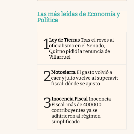
Las más leídas de Economía y
Política
1
Ley de Tierras
Tras el revés al
oficialismo en el Senado,
Quirno pidió la renuncia de
Villarruel
2
Motosierra
El gasto volvió a
caer y julio vuelve al superávit
fiscal: dónde se ajustó
3
Inocencia Fiscal
Inocencia
Fiscal: más de 400.000
contribuyentes ya se
adhirieron al régimen
simplificado