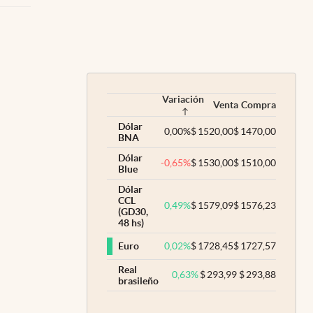
Variación
Venta
Compra
Dólar
0,00
%
$
1520,00
$
1470,00
BNA
Dólar
-0,65
%
$
1530,00
$
1510,00
Blue
Dólar
CCL
0,49
%
$
1579,09
$
1576,23
(GD30,
48 hs)
0,02
%
$
1728,45
$
1727,57
Euro
Real
0,63
%
$
293,99
$
293,88
brasileño