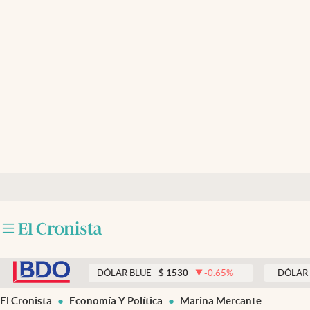
Últimas noticias
Dólar
Members
Economía y Política
Finanzas y Mercados
Mercados Online
Negocios
Columnistas
abre en nueva pestaña
Otras secciones
%
DÓLAR BLUE
$
1530
-0.65
%
DÓLAR TARJETA
Apertura
El Cronista
Economía Y Política
Marina Mercante