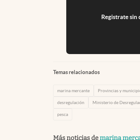
Registrate sin
Temas relacionados
marina mercante
Provincias y municipi
desregulación
Ministerio de Desregula
pesca
Más noticias de
marina merc