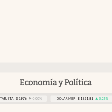
Economía y Política
$
1976
0.00
%
DÓLAR MEP
$
1521,81
0.25
%
D