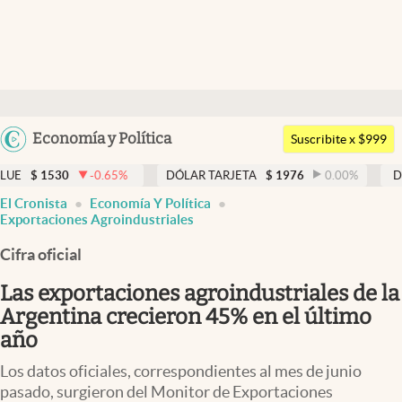
Últimas noticias
Dólar
Argentina
Economía y Política
Members
Suscribite x $999
España
Economía y Política
.65
%
DÓLAR TARJETA
$
1976
0.00
%
DÓLAR MEP
$
152
México
El Cronista
Economía Y Política
Finanzas y Mercados
USA
Exportaciones Agroindustriales
Mercados Online
Colombia
Cifra oficial
Uruguay
Negocios
Las exportaciones agroindustriales de la
Columnistas
Argentina crecieron 45% en el último
año
Otras secciones
Los datos oficiales, correspondientes al mes de junio
Apertura
pasado, surgieron del Monitor de Exportaciones