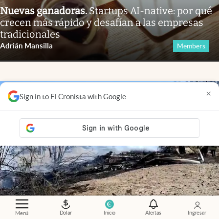
Nuevas ganadoras
.
Startups AI-native: por qué
crecen más rápido y desafían a las empresas
tradicionales
Adrián Mansilla
Members
×
Sign in to El Cronista with Google
Dolar
Inicio
Alertas
Ingresar
Menú
Video
.
Tragedia en Perú: se estrelló una avioneta