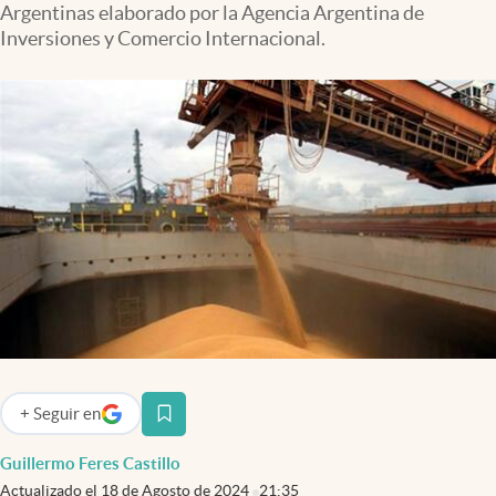
Argentinas elaborado por la Agencia Argentina de
Infotechnology
Inversiones y Comercio Internacional.
Clase
Clima
Mundial 2026
Eventos Corporativos
El Cronista Studio
Mediakit
abre en nueva pestaña
Argentina
+
Seguir
en
abre en nueva pestaña
Guillermo Feres Castillo
Actualizado el
18 de Agosto de 2024
21:35