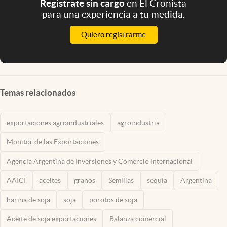
Registrate sin cargo
en El Cronista
para una experiencia a tu medida.
Quiero registrarme
Temas relacionados
exportaciones agroindustriales
agroindustria
Monitor de las Exportaciones
Agencia Argentina de Inversiones y Comercio Internacional
AAICI
aceites
granos
Semillas
sequía
Argentina
harina de soja
soja
porotos de soja
Aceite de soja exportaciones
Balanza comercial