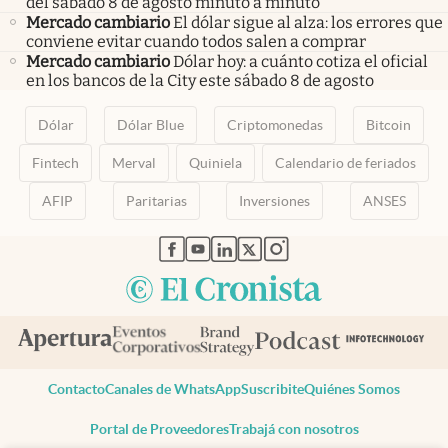
del sábado 8 de agosto minuto a minuto
Mercado cambiario
El dólar sigue al alza: los errores que
conviene evitar cuando todos salen a comprar
Mercado cambiario
Dólar hoy: a cuánto cotiza el oficial
en los bancos de la City este sábado 8 de agosto
Dólar
Dólar Blue
Criptomonedas
Bitcoin
Fintech
Merval
Quiniela
Calendario de feriados
AFIP
Paritarias
Inversiones
ANSES
abre en nueva pestaña
abre en nueva pestaña
abre en nueva pestaña
abre en nueva pestaña
abre en nueva pestaña
Contacto
Canales de WhatsApp
Suscribite
Quiénes Somos
Portal de Proveedores
Trabajá con nosotros