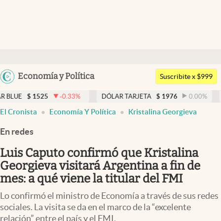
Últimas noticias
Dólar
Argentina
Economía y Política
Members
Suscribite x $999
España
Economía y Política
25
-0.33
%
DÓLAR TARJETA
$
1976
0.00
%
DÓLAR MEP
México
El Cronista
Economía Y Política
Kristalina Georgieva
Finanzas y Mercados
USA
En redes
Mercados Online
Colombia
Uruguay
Luis Caputo confirmó que Kristalina
Negocios
Georgieva visitará Argentina a fin de
Columnistas
mes: a qué viene la titular del FMI
Otras secciones
Lo confirmó el ministro de Economía a través de sus redes
sociales. La visita se da en el marco de la “excelente
Apertura
relación” entre el país y el FMI.