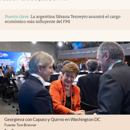
Infotechnology
Clase
Puesto clave
.
La argentina Silvana Tenreyro asumirá el cargo
económico más influyente del FMI
Clima
Mundial 2026
Eventos Corporativos
El Cronista Studio
Mediakit
abre en nueva pestaña
Argentina
Georgieva con Caputo y Quirno en Washington DC
Fuente: Tom Brenner