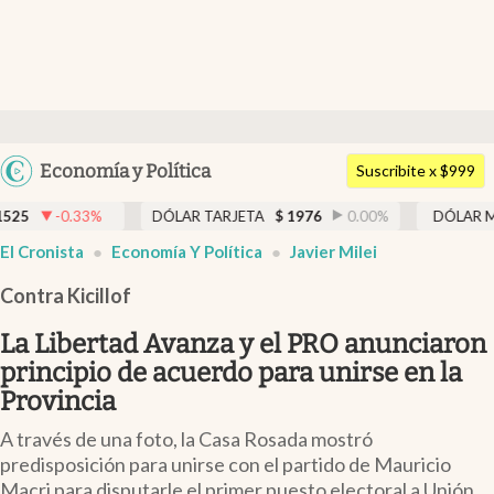
Últimas noticias
Dólar
Argentina
Economía y Política
Members
Suscribite x $999
España
Economía y Política
3
%
DÓLAR TARJETA
$
1976
0.00
%
DÓLAR MEP
$
1525,
México
El Cronista
Economía Y Política
Javier Milei
Finanzas y Mercados
USA
Contra Kicillof
Mercados Online
Colombia
Uruguay
La Libertad Avanza y el PRO anunciaron
Negocios
principio de acuerdo para unirse en la
Columnistas
Provincia
Otras secciones
A través de una foto, la Casa Rosada mostró
predisposición para unirse con el partido de Mauricio
Apertura
Macri para disputarle el primer puesto electoral a Unión