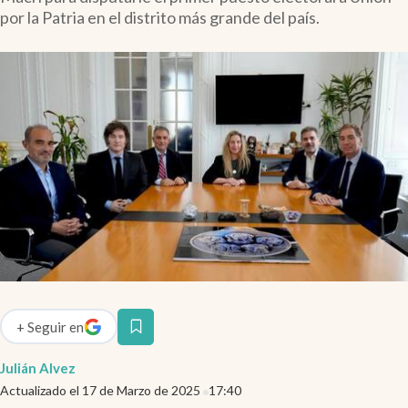
Infotechnology
por la Patria en el distrito más grande del país.
Clase
Clima
Mundial 2026
Eventos Corporativos
El Cronista Studio
Mediakit
abre en nueva pestaña
Argentina
+
Seguir
en
abre en nueva pestaña
Julián Alvez
Actualizado el
17 de Marzo de 2025
17:40