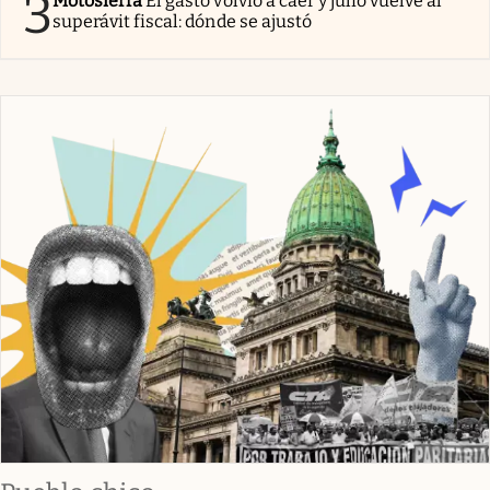
3
Motosierra
El gasto volvió a caer y julio vuelve al
superávit fiscal: dónde se ajustó