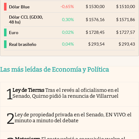
-0,65
%
$
1530,00
$
1510,00
Dólar Blue
Dólar CCL (GD30,
0,30
%
$
1576,16
$
1571,86
48 hs)
0,02
%
$
1728,45
$
1727,57
Euro
0,04
%
$
293,54
$
293,43
Real brasileño
Las más leídas de Economía y Política
1
Ley de Tierras
Tras el revés al oficialismo en el
Senado, Quirno pidió la renuncia de Villarruel
2
Ley de propiedad privada en el Senado, EN VIVO: el
minuto a minuto del debate