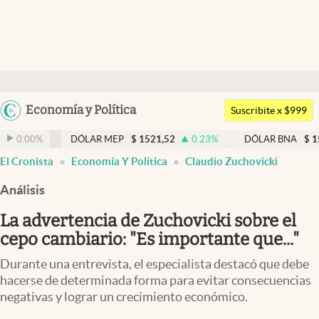
Últimas noticias
Dólar
Argentina
Economía y Política
Members
Suscribite x $999
España
Economía y Política
DÓLAR MEP
$
1521,52
0.23
%
DÓLAR BNA
$
1520
0.00
México
abre en nueva pestaña
abre en nueva pestaña
El Cronista
Economía Y Política
Claudio Zuchovicki
Finanzas y Mercados
USA
Análisis
Mercados Online
Colombia
Uruguay
La advertencia de Zuchovicki sobre el
Negocios
cepo cambiario: "Es importante que..."
Columnistas
Durante una entrevista, el especialista destacó que debe
Otras secciones
hacerse de determinada forma para evitar consecuencias
negativas y lograr un crecimiento económico.
Apertura