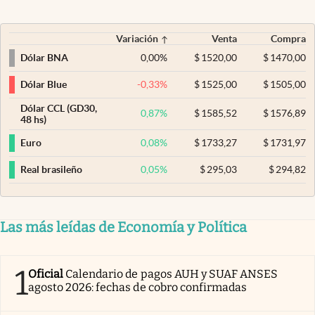
Variación
Venta
Compra
0,00
%
$
1520,00
$
1470,00
Dólar BNA
-0,33
%
$
1525,00
$
1505,00
Dólar Blue
Dólar CCL (GD30,
0,87
%
$
1585,52
$
1576,89
48 hs)
0,08
%
$
1733,27
$
1731,97
Euro
0,05
%
$
295,03
$
294,82
Real brasileño
Las más leídas de Economía y Política
1
Oficial
Calendario de pagos AUH y SUAF ANSES
agosto 2026: fechas de cobro confirmadas