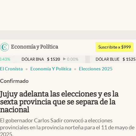
Últimas noticias
Dólar
Argentina
Economía y Política
Members
Suscribite x $999
España
Economía y Política
DÓLAR BNA
$
1520
0.00
%
DÓLAR BLUE
$
1525
-0.33
México
El Cronista
Economía Y Política
Elecciones 2025
Finanzas y Mercados
USA
Confirmado
Mercados Online
Colombia
Uruguay
Jujuy adelanta las elecciones y es la
Negocios
sexta provincia que se separa de la
Columnistas
nacional
Otras secciones
El gobernador Carlos Sadir convocó a elecciones
provinciales en la provincia norteña para el 11 de mayo de
Apertura
2025.