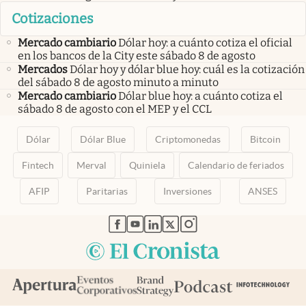
Cotizaciones
Mercado cambiario
Dólar hoy: a cuánto cotiza el oficial
en los bancos de la City este sábado 8 de agosto
Mercados
Dólar hoy y dólar blue hoy: cuál es la cotización
del sábado 8 de agosto minuto a minuto
Mercado cambiario
Dólar blue hoy: a cuánto cotiza el
sábado 8 de agosto con el MEP y el CCL
Dólar
Dólar Blue
Criptomonedas
Bitcoin
Fintech
Merval
Quiniela
Calendario de feriados
AFIP
Paritarias
Inversiones
ANSES
abre en nueva pestaña
abre en nueva pestaña
abre en nueva pestaña
abre en nueva pestaña
abre en nueva pestaña