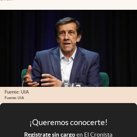
Infotechnology
Clase
Clima
Mundial 2026
Eventos Corporativos
El Cronista Studio
Mediakit
abre en nueva pestaña
Argentina
Fuente: UIA
Fuente: UIA
¡Queremos conocerte!
Registrate sin cargo
en El Cronista