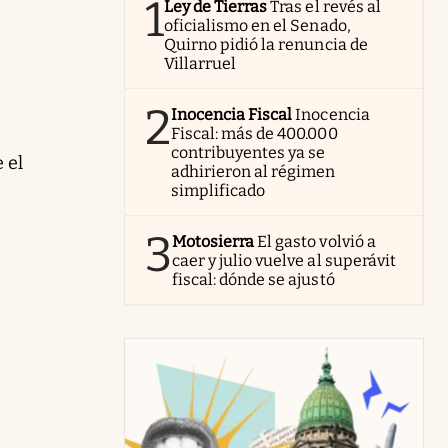
1
Ley de Tierras
Tras el revés al
oficialismo en el Senado,
Quirno pidió la renuncia de
Villarruel
2
Inocencia Fiscal
Inocencia
Fiscal: más de 400.000
contribuyentes ya se
e el
adhirieron al régimen
simplificado
3
Motosierra
El gasto volvió a
caer y julio vuelve al superávit
fiscal: dónde se ajustó