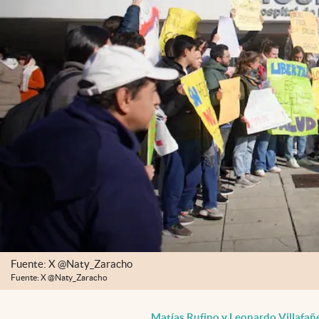
Fuente: X @Naty_Zaracho
Fuente: X @Naty_Zaracho
Matías Rufino
y
Leonardo Villafañ