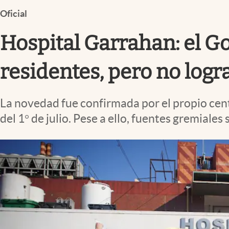
Infotechnology
Oficial
Clase
Hospital Garrahan: el G
Clima
Mundial 2026
residentes, pero no logr
Eventos Corporativos
La novedad fue confirmada por el propio centr
El Cronista Studio
del 1° de julio. Pese a ello, fuentes gremiale
Mediakit
abre en nueva pestaña