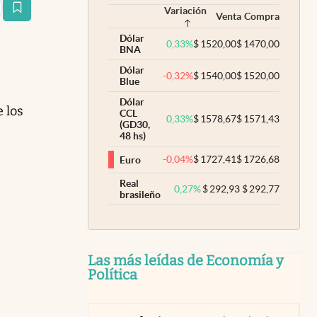
Variación
estaña
Venta
Compra
Dólar
0,33
%
$
1520,00
$
1470,00
BNA
Dólar
-0,32
%
$
1540,00
$
1520,00
Blue
Dólar
 los
CCL
0,33
%
$
1578,67
$
1571,43
(GD30,
48 hs)
-0,04
%
$
1727,41
$
1726,68
Euro
Real
0,27
%
$
292,93
$
292,77
brasileño
Las más leídas de Economía y
Política