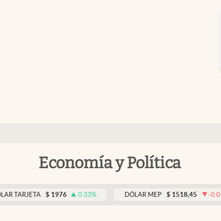
Economía y Política
JETA
$
1976
0.33
%
DÓLAR MEP
$
1518,45
-0.05
%