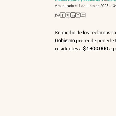
Actualizado el
1 de Junio de 2025
13
abre en nueva pestaña
abre en nueva pestaña
abre en nueva pestaña
abre en nueva pestaña
En medio de los reclamos sal
Gobierno
pretende ponerle f
residentes a
$ 1.300.000
a p