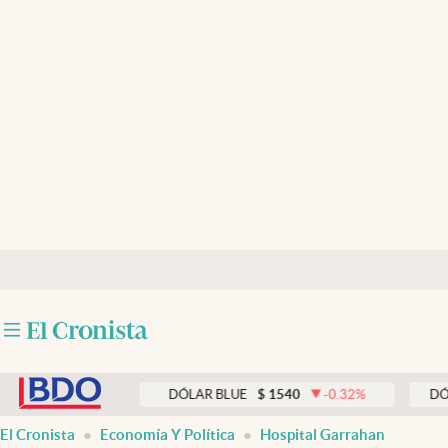
Últimas noticias
Dólar
Members
Economía y Política
Finanzas y Mercados
Mercados Online
Negocios
Columnistas
abre en nueva pestaña
Otras secciones
0.33
%
DÓLAR BLUE
$
1540
-0.32
%
DÓLAR TAR
Apertura
El Cronista
Economía Y Política
Hospital Garrahan