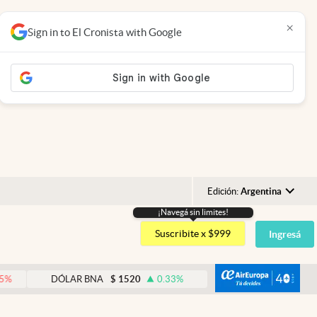
×
Sign in to El Cronista with Google
Edición:
Argentina
¡Navegá sin limites!
Argentina
Suscribite x $999
Ingresá
España
México
abre
DÓLAR BNA
$
1520
0.33
%
DÓLAR BLUE
$
1540
-
USA
Colombia