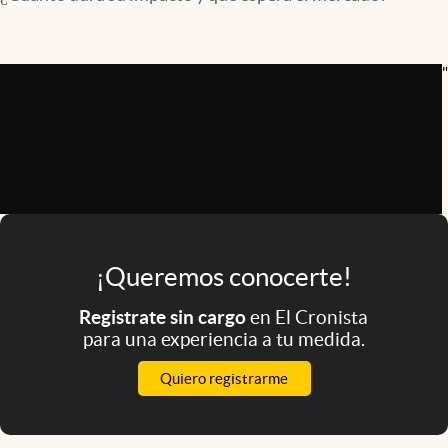
Infotechnology
Clase
"
Clima
Mundial 2026
Eventos Corporativos
El Cronista Studio
Mediakit
¡Queremos conocerte!
abre en nueva pestaña
Argentina
Registrate sin cargo
en El Cronista
para una experiencia a tu medida.
Quiero registrarme