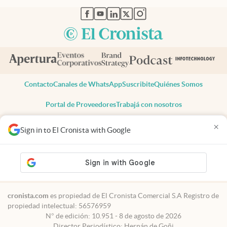
abre en nueva pestaña
abre en nueva pestaña
abre en nueva pestaña
abre en nueva pestaña
abre en nueva pestaña
Contacto
Canales de WhatsApp
Suscribite
Quiénes Somos
Portal de Proveedores
Trabajá con nosotros
Copyright 2025 cronista.com
×
Sign in to El Cronista with Google
Todos los derechos reservados
Términos y condiciones
Privacidad
Consentimiento
Tel:
+54 11 7078-3270
cronista.com
es propiedad de El Cronista Comercial S.A Registro de
propiedad intelectual: 56576959
N° de edición: 10.951 - 8 de agosto de 2026
Director Periodístico: Hernán de Goñi