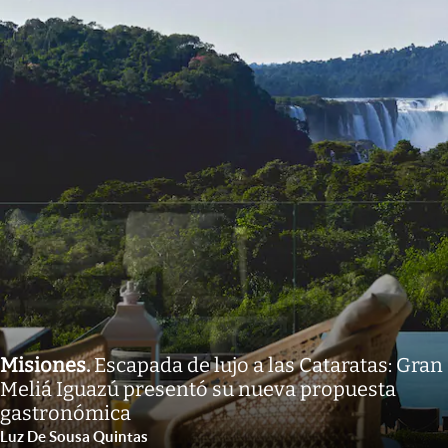
Misiones
.
Escapada de lujo a las Cataratas: Gran
Meliá Iguazú presentó su nueva propuesta
gastronómica
Luz De Sousa Quintas