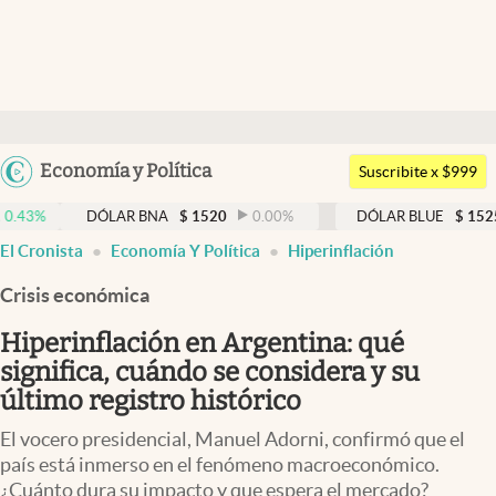
Últimas noticias
Dólar
Argentina
Economía y Política
Members
Suscribite x $999
España
Economía y Política
DÓLAR BNA
$
1520
0.00
%
DÓLAR BLUE
$
1525
-0.33
México
El Cronista
Economía Y Política
Hiperinflación
Finanzas y Mercados
USA
Crisis económica
Mercados Online
Colombia
Uruguay
Hiperinflación en Argentina: qué
Negocios
significa, cuándo se considera y su
Columnistas
último registro histórico
Otras secciones
El vocero presidencial, Manuel Adorni, confirmó que el
país está inmerso en el fenómeno macroeconómico.
Apertura
¿Cuánto dura su impacto y que espera el mercado?