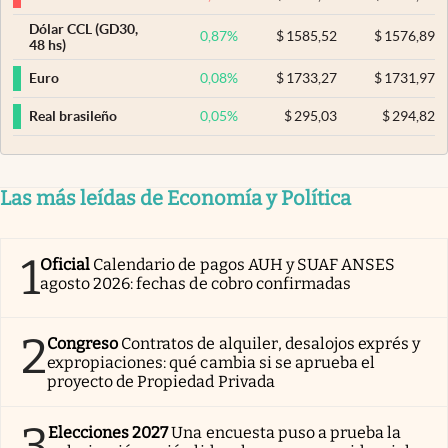
Dólar CCL (GD30,
0,87
%
$
1585,52
$
1576,89
48 hs)
0,08
%
$
1733,27
$
1731,97
Euro
0,05
%
$
295,03
$
294,82
Real brasileño
Las más leídas de Economía y Política
1
Oficial
Calendario de pagos AUH y SUAF ANSES
agosto 2026: fechas de cobro confirmadas
2
Congreso
Contratos de alquiler, desalojos exprés y
expropiaciones: qué cambia si se aprueba el
proyecto de Propiedad Privada
3
Elecciones 2027
Una encuesta puso a prueba la