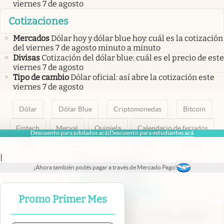
viernes 7 de agosto
Cotizaciones
Mercados
Dólar hoy y dólar blue hoy: cuál es la cotización
del viernes 7 de agosto minuto a minuto
Divisas
Cotización del dólar blue: cuál es el precio de este
viernes 7 de agosto
Tipo de cambio
Dólar oficial: así abre la cotización este
viernes 7 de agosto
Dólar
Dólar Blue
Criptomonedas
Bitcoin
Fintech
Merval
Quiniela
Calendario de feriados
Descuento para jubilados acá
Descuento para estudiantes acá
|
AFIP
Paritarias
Inversiones
ANSES
|
¡Ahora también podés pagar a través de Mercado Pago!
abre en nueva pestaña
abre en nueva pestaña
abre en nueva pestaña
abre en nueva pestaña
abre en nueva pestaña
Promo Primer Mes