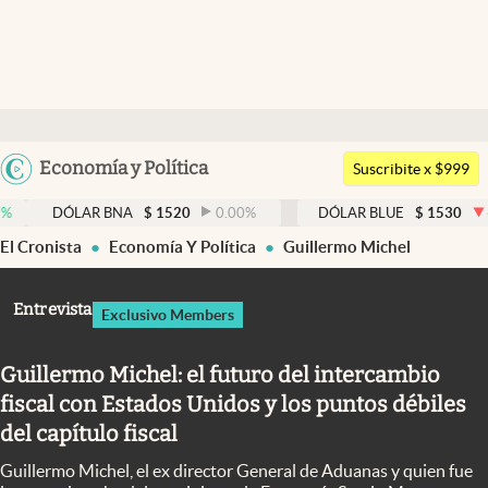
Últimas noticias
Dólar
Argentina
Economía y Política
Members
Suscribite x $999
España
Economía y Política
LAR BNA
$
1520
0.00
%
DÓLAR BLUE
$
1530
-0.65
%
México
El Cronista
Economía Y Política
Guillermo Michel
Finanzas y Mercados
USA
Mercados Online
Colombia
Entrevista
Exclusivo Members
Uruguay
Negocios
Guillermo Michel: el futuro del intercambio
Columnistas
fiscal con Estados Unidos y los puntos débiles
Otras secciones
del capítulo fiscal
Apertura
Guillermo Michel, el ex director General de Aduanas y quien fue