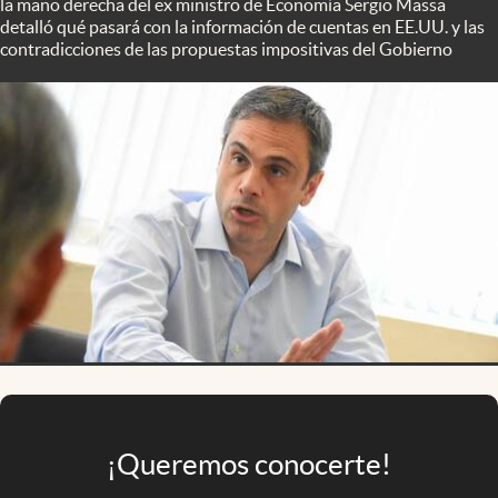
la mano derecha del ex ministro de Economía Sergio Massa
Infotechnology
detalló qué pasará con la información de cuentas en EE.UU. y las
contradicciones de las propuestas impositivas del Gobierno
Clase
Clima
Mundial 2026
Eventos Corporativos
El Cronista Studio
Mediakit
abre en nueva pestaña
Argentina
¡Queremos conocerte!