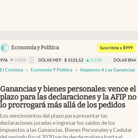
Últimas noticias
Dólar
Argentina
Economía y Política
Members
Suscribite x $999
España
Economía y Política
%
DÓLAR MEP
$
1521,52
0.23
%
DÓLAR BNA
$
1520
0
México
El Cronista
Economía Y Política
Impuesto A Las Ganancias
Finanzas y Mercados
USA
Mercados Online
Colombia
Ganancias y bienes personales: vence el
Uruguay
Negocios
plazo para las declaraciones y la AFIP no
lo prorrogará más allá de los pedidos
Columnistas
Los vencimientos del plazo para presentar las
Otras secciones
declaraciones juradas e ingresar los saldos de los
impuestos a las Ganancias, Bienes Personales y Cedular
Apertura
del período fiscal 2020 serán desde mañana hasta el