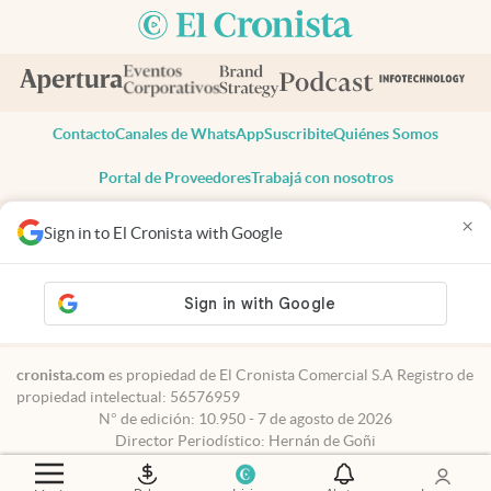
Contacto
Canales de WhatsApp
Suscribite
Quiénes Somos
Portal de Proveedores
Trabajá con nosotros
Copyright 2025 cronista.com
×
Sign in to El Cronista with Google
Todos los derechos reservados
Términos y condiciones
Privacidad
Consentimiento
Tel:
+54 11 7078-3270
cronista.com
es propiedad de El Cronista Comercial S.A Registro de
propiedad intelectual: 56576959
N° de edición: 10.950 - 7 de agosto de 2026
Director Periodístico: Hernán de Goñi