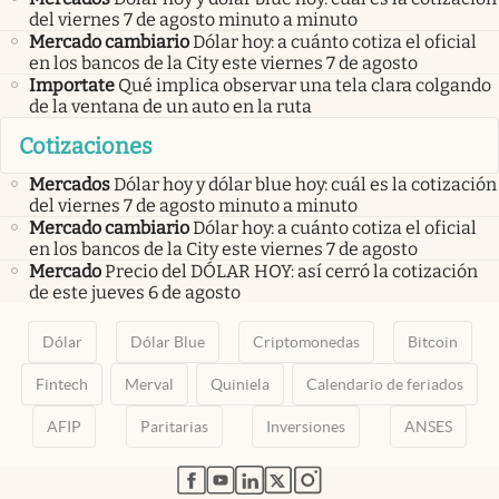
del viernes 7 de agosto minuto a minuto
Mercado cambiario
Dólar hoy: a cuánto cotiza el oficial
en los bancos de la City este viernes 7 de agosto
Importate
Qué implica observar una tela clara colgando
de la ventana de un auto en la ruta
Cotizaciones
Mercados
Dólar hoy y dólar blue hoy: cuál es la cotización
del viernes 7 de agosto minuto a minuto
Mercado cambiario
Dólar hoy: a cuánto cotiza el oficial
en los bancos de la City este viernes 7 de agosto
Mercado
Precio del DÓLAR HOY: así cerró la cotización
de este jueves 6 de agosto
Dólar
Dólar Blue
Criptomonedas
Bitcoin
Fintech
Merval
Quiniela
Calendario de feriados
AFIP
Paritarias
Inversiones
ANSES
abre en nueva pestaña
abre en nueva pestaña
abre en nueva pestaña
abre en nueva pestaña
abre en nueva pestaña