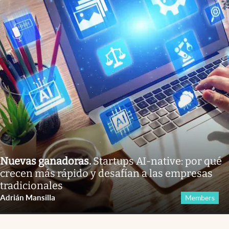
Nuevas ganadoras
.
Startups AI-native: por qué
crecen más rápido y desafían a las empresas
tradicionales
Adrián Mansilla
Members