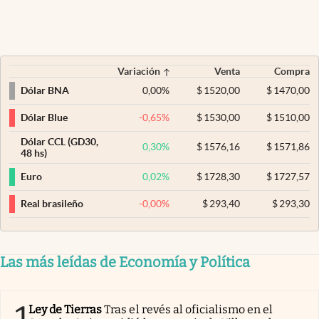
Variación
Venta
Compra
0,00
%
$
1520,00
$
1470,00
Dólar BNA
-0,65
%
$
1530,00
$
1510,00
Dólar Blue
Dólar CCL (GD30,
0,30
%
$
1576,16
$
1571,86
48 hs)
0,02
%
$
1728,30
$
1727,57
Euro
-0,00
%
$
293,40
$
293,30
Real brasileño
Las más leídas de Economía y Política
1
Ley de Tierras
Tras el revés al oficialismo en el