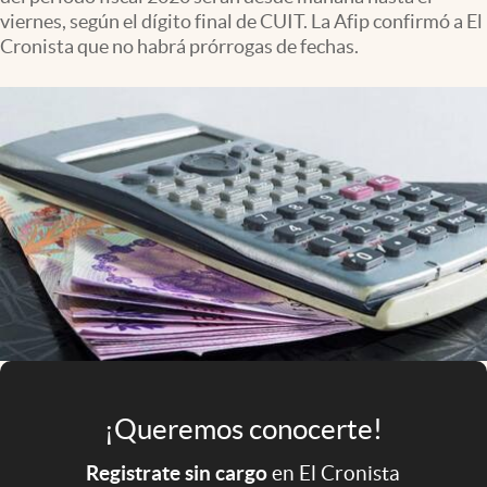
Infotechnology
viernes, según el dígito final de CUIT. La Afip confirmó a El
Cronista que no habrá prórrogas de fechas.
Clase
Clima
Mundial 2026
Eventos Corporativos
El Cronista Studio
Mediakit
abre en nueva pestaña
Argentina
¡Queremos conocerte!
Registrate sin cargo
en El Cronista