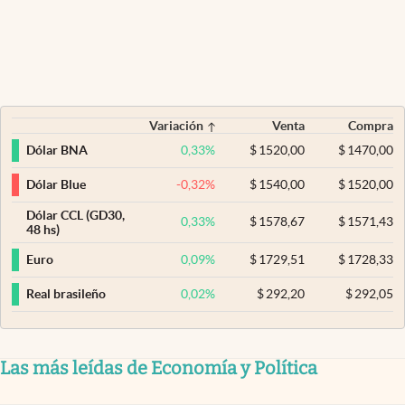
Variación
Venta
Compra
0,33
%
$
1520,00
$
1470,00
Dólar BNA
-0,32
%
$
1540,00
$
1520,00
Dólar Blue
Dólar CCL (GD30,
0,33
%
$
1578,67
$
1571,43
48 hs)
0,09
%
$
1729,51
$
1728,33
Euro
0,02
%
$
292,20
$
292,05
Real brasileño
Las más leídas de Economía y Política