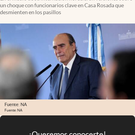
Infotechnology
un choque con funcionarios clave en Casa Rosada que
desmienten en los pasillos
Clase
Clima
Mundial 2026
Eventos Corporativos
El Cronista Studio
Mediakit
abre en nueva pestaña
Argentina
Fuente: NA
Fuente: NA
¡Queremos conocerte!