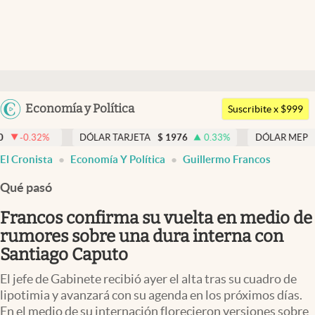
Últimas noticias
Dólar
Argentina
Economía y Política
Members
Suscribite x $999
España
Economía y Política
DÓLAR TARJETA
$
1976
0.33
%
DÓLAR MEP
$
1518,45
-0.
México
El Cronista
Economía Y Política
Guillermo Francos
Finanzas y Mercados
USA
Qué pasó
Mercados Online
Colombia
Uruguay
Francos confirma su vuelta en medio de
Negocios
rumores sobre una dura interna con
Columnistas
Santiago Caputo
Otras secciones
El jefe de Gabinete recibió ayer el alta tras su cuadro de
lipotimia y avanzará con su agenda en los próximos días.
Apertura
En el medio de su internación florecieron versiones sobre