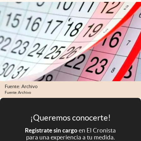
Infotechnology
Clase
Clima
Mundial 2026
Eventos Corporativos
El Cronista Studio
Mediakit
Fuente: Archivo
abre en nueva pestaña
Argentina
Fuente: Archivo
¡Queremos conocerte!
Registrate sin cargo
en El Cronista
para una experiencia a tu medida.