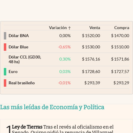
Variación
Venta
Compra
0,00
%
$
1520,00
$
1470,00
Dólar BNA
-0,65
%
$
1530,00
$
1510,00
Dólar Blue
Dólar CCL (GD30,
0,30
%
$
1576,16
$
1571,86
48 hs)
0,03
%
$
1728,60
$
1727,57
Euro
-0,01
%
$
293,39
$
293,29
Real brasileño
Las más leídas de Economía y Política
1
Ley de Tierras
Tras el revés al oficialismo en el
Senado, Quirno pidió la renuncia de Villarruel