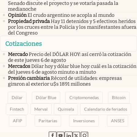
Senado discute el proyecto y se votaría pasada la
medianoche
Opinión
El crudo argentino se acopla al mundo
Propiedad privada
Hay 11 detenidos y 5 efectivos heridos
por los cruces entre la Policía y los manifestantes afuera
del Congreso
Cotizaciones
Mercado
Precio del DÓLAR HOY: así cerró la cotización
de este jueves 6 de agosto
Mercados
Dólar hoy y dólar blue hoy: cuál es la cotización
del jueves 6 de agosto minuto a minuto
Presión cambiaria
Récord de utilidades: empresas
giraron al exterior u$s 1891 millones
Dólar
Dólar Blue
Criptomonedas
Bitcoin
Fintech
Merval
Quiniela
Calendario de feriados
AFIP
Paritarias
Inversiones
ANSES
abre en nueva pestaña
abre en nueva pestaña
abre en nueva pestaña
abre en nueva pestaña
abre en nueva pestaña