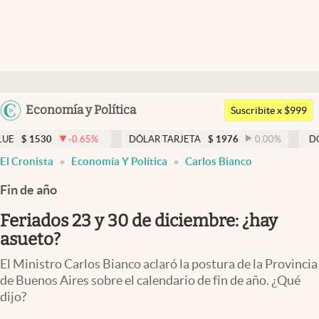
Últimas noticias
Dólar
Argentina
Economía y Política
Members
Suscribite x $999
España
Economía y Política
-0.65
%
DÓLAR TARJETA
$
1976
0.00
%
DÓLAR MEP
$
México
El Cronista
Economía Y Política
Carlos Bianco
Finanzas y Mercados
USA
Fin de año
Mercados Online
Colombia
Uruguay
Feriados 23 y 30 de diciembre: ¿hay
Negocios
asueto?
Columnistas
El Ministro Carlos Bianco aclaró la postura de la Provincia
Otras secciones
de Buenos Aires sobre el calendario de fin de año. ¿Qué
dijo?
Apertura