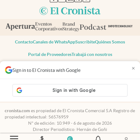
Contacto
Canales de WhatsApp
Suscribite
Quiénes Somos
Portal de Proveedores
Trabajá con nosotros
Copyright 2025 cronista.com
×
Sign in to El Cronista with Google
Todos los derechos reservados
Términos y condiciones
Privacidad
Consentimiento
Tel:
+54 11 7078-3270
cronista.com
es propiedad de El Cronista Comercial S.A Registro de
propiedad intelectual: 56576959
N° de edición: 10.949 - 6 de agosto de 2026
Director Periodístico: Hernán de Goñi