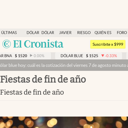
Últimas noticias
ÚLTIMAS
DÓLAR
DÓLAR
JAVIER
RIESGO
QUIÉN ES
FORO
Dólar
NOTICIAS
BLUE
MILEI
PAÍS
QUIÉN
Argentina
Members
Suscribite x $999
España
Economía y Política
0.00
%
DÓLAR BLUE
$
1525
-0.33
%
DÓLAR TARJE
México
cuál es la cotización del viernes 7 de agosto minuto a minuto
Dólar
Finanzas y Mercados
USA
fiestas de fin de año
Mercados Online
Colombia
Uruguay
Negocios
fiestas de fin de año
Columnistas
Otras secciones
Apertura