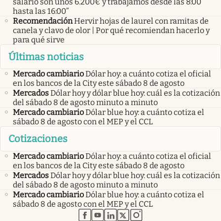
salario son unos 6.200€ y trabajamos desde las 8:00
hasta las 16:00”
Recomendación
Hervir hojas de laurel con ramitas de
canela y clavo de olor | Por qué recomiendan hacerlo y
para qué sirve
Últimas noticias
Mercado cambiario
Dólar hoy: a cuánto cotiza el oficial
en los bancos de la City este sábado 8 de agosto
Mercados
Dólar hoy y dólar blue hoy: cuál es la cotización
del sábado 8 de agosto minuto a minuto
Mercado cambiario
Dólar blue hoy: a cuánto cotiza el
sábado 8 de agosto con el MEP y el CCL
Cotizaciones
Mercado cambiario
Dólar hoy: a cuánto cotiza el oficial
en los bancos de la City este sábado 8 de agosto
Mercados
Dólar hoy y dólar blue hoy: cuál es la cotización
del sábado 8 de agosto minuto a minuto
Mercado cambiario
Dólar blue hoy: a cuánto cotiza el
sábado 8 de agosto con el MEP y el CCL
abre en nueva pestaña
abre en nueva pestaña
abre en nueva pestaña
abre en nueva pestaña
abre en nueva pestaña