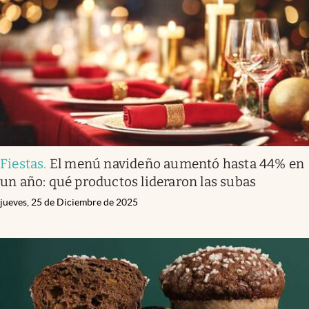
Infotechnology
Clase
Clima
Mundial 2026
Eventos Corporativos
El Cronista Studio
Fiestas
.
El menú navideño aumentó hasta 44% en
Mediakit
un año: qué productos lideraron las subas
abre en nueva pestaña
Argentina
jueves, 25 de Diciembre de 2025