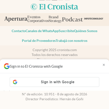
Contacto
Canales de WhatsApp
Suscribite
Quiénes Somos
Portal de Proveedores
Trabajá con nosotros
Copyright 2025 cronista.com
Todos los derechos reservados
Términos y condiciones
×
Privacidad
Sign in to El Cronista with Google
Consentimiento
Tel:
+54 11 7078-3270
cronista.com
es propiedad de El Cronista Comercial S.A Registro de
propiedad intelectual: 56576959
N° de edición: 10.951 - 8 de agosto de 2026
Director Periodístico: Hernán de Goñi