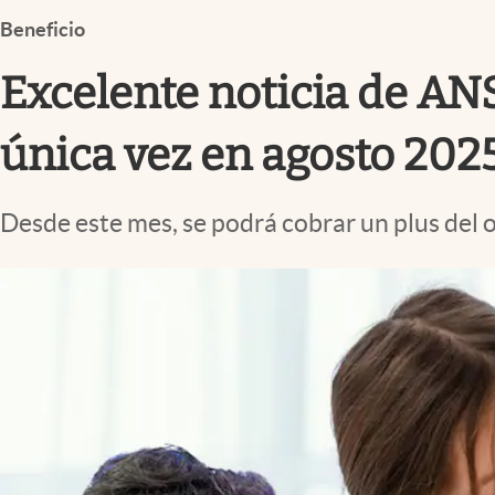
Infotechnology
Beneficio
Clase
Excelente noticia de AN
Clima
Mundial 2026
única vez en agosto 202
Eventos Corporativos
Desde este mes, se podrá cobrar un plus del 
El Cronista Studio
Mediakit
abre en nueva pestaña