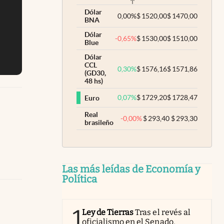
Dólar
0,00
%
$
1520,00
$
1470,00
BNA
Dólar
-0,65
%
$
1530,00
$
1510,00
Blue
Dólar
CCL
0,30
%
$
1576,16
$
1571,86
(GD30,
48 hs)
0,07
%
$
1729,20
$
1728,47
Euro
Real
-0,00
%
$
293,40
$
293,30
brasileño
Las más leídas de Economía y
Política
1
Ley de Tierras
Tras el revés al
oficialismo en el Senado,