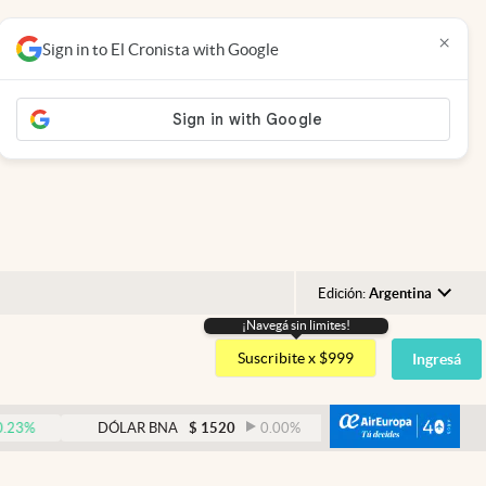
×
Sign in to El Cronista with Google
Edición:
Argentina
¡Navegá sin limites!
Argentina
Suscribite x $999
Ingresá
España
México
abre
DÓLAR BNA
$
1520
0.00
%
DÓLAR BLUE
$
1530
USA
Colombia