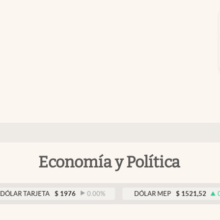
Economía y Política
TARJETA
$
1976
0.00
%
DÓLAR MEP
$
1521,52
0.23
%