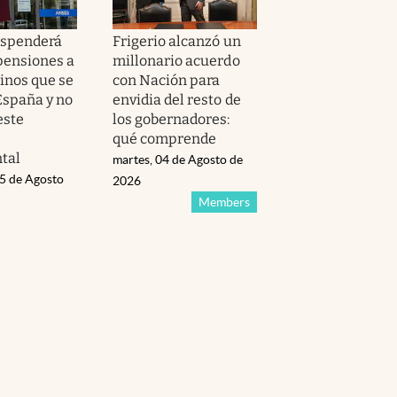
spenderá
Frigerio alcanzó un
 pensiones a
millonario acuerdo
tinos que se
con Nación para
spaña y no
envidia del resto de
este
los gobernadores:
qué comprende
tal
martes, 04 de Agosto de
05 de Agosto
2026
Members