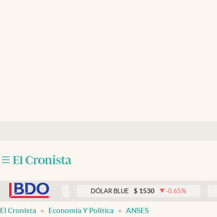
Últimas noticias
Dólar
Members
Economía y Política
Finanzas y Mercados
Mercados Online
Negocios
Columnistas
abre en nueva pestaña
Otras secciones
0.00
%
DÓLAR BLUE
$
1530
-0.65
%
DÓLAR 
Apertura
El Cronista
Economía Y Política
ANSES