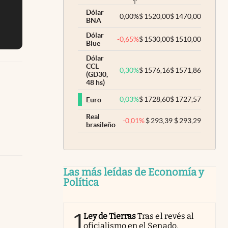
Dólar
0,00
%
$
1520,00
$
1470,00
BNA
Dólar
-0,65
%
$
1530,00
$
1510,00
Blue
Dólar
CCL
0,30
%
$
1576,16
$
1571,86
(GD30,
48 hs)
0,03
%
$
1728,60
$
1727,57
Euro
Real
-0,01
%
$
293,39
$
293,29
brasileño
Las más leídas de Economía y
Política
1
Ley de Tierras
Tras el revés al
oficialismo en el Senado,