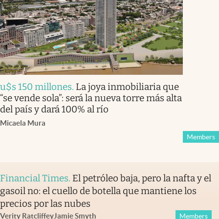
u$s 150 millones
.
La joya inmobiliaria que
“se vende sola”: será la nueva torre más alta
del país y dará 100% al río
Micaela Mura
Members
Financial Times
.
El petróleo baja, pero la nafta y el
gasoil no: el cuello de botella que mantiene los
precios por las nubes
Verity Ratcliffe
y
Jamie Smyth
Members