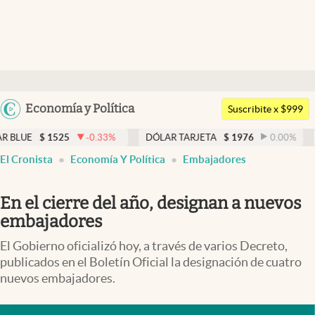
Últimas noticias
Dólar
Argentina
Economía y Política
Members
Suscribite x $999
España
Economía y Política
-0.33
%
DÓLAR TARJETA
$
1976
0.00
%
DÓLAR MEP
$
México
El Cronista
Economía Y Política
Embajadores
Finanzas y Mercados
USA
Mercados Online
Colombia
En el cierre del año, designan a nuevos
Uruguay
Negocios
embajadores
Columnistas
El Gobierno oficializó hoy, a través de varios Decreto,
publicados en el Boletín Oficial la designación de cuatro
Otras secciones
nuevos embajadores.
Apertura