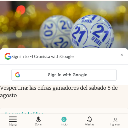
×
Sign in to El Cronista with Google
Sorteo
.
Resultados de la Quiniela de Santa Fe en la
Vespertina: las cifras ganadores del sábado 8 de
agosto
Las más leídas
Clima
Se aproxima el diluvio del año con 48 horas de
Dolar
Inicio
Alertas
Ingresar
Menú