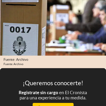
Infotechnology
Clase
Clima
Mundial 2026
Eventos Corporativos
El Cronista Studio
Mediakit
Fuente: Archivo
Fuente: Archivo
abre en nueva pestaña
Argentina
¡Queremos conocerte!
Registrate sin cargo
en El Cronista
para una experiencia a tu medida.