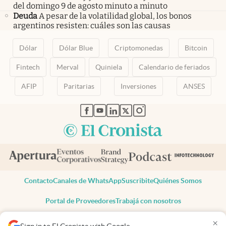
del domingo 9 de agosto minuto a minuto
Deuda
A pesar de la volatilidad global, los bonos
argentinos resisten: cuáles son las causas
Dólar
Dólar Blue
Criptomonedas
Bitcoin
Fintech
Merval
Quiniela
Calendario de feriados
AFIP
Paritarias
Inversiones
ANSES
abre en nueva pestaña
abre en nueva pestaña
abre en nueva pestaña
abre en nueva pestaña
abre en nueva pestaña
Contacto
Canales de WhatsApp
Suscribite
Quiénes Somos
Portal de Proveedores
Trabajá con nosotros
Copyright 2025 cronista.com
×