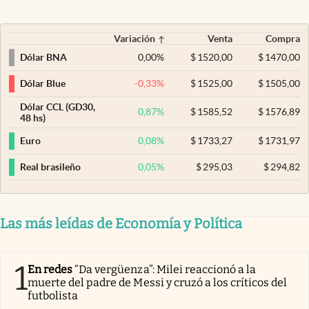
Variación
Venta
Compra
0,00
%
$
1520,00
$
1470,00
Dólar BNA
-0,33
%
$
1525,00
$
1505,00
Dólar Blue
Dólar CCL (GD30,
0,87
%
$
1585,52
$
1576,89
48 hs)
0,08
%
$
1733,27
$
1731,97
Euro
0,05
%
$
295,03
$
294,82
Real brasileño
Las más leídas de Economía y Política
1
En redes
“Da vergüenza”: Milei reaccionó a la
muerte del padre de Messi y cruzó a los críticos del
futbolista