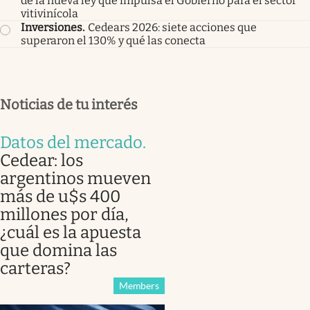
de la nueva ley que impulsa el Gobierno para el sector
vitivinícola
Inversiones
.
Cedears 2026: siete acciones que
superaron el 130% y qué las conecta
Noticias de tu interés
Datos del mercado
.
Cedear: los
argentinos mueven
más de u$s 400
millones por día,
¿cuál es la apuesta
que domina las
carteras?
Members