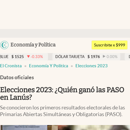
Últimas noticias
Dólar
Argentina
Economía y Política
Members
Suscribite x $999
España
Economía y Política
-0.33
%
DÓLAR TARJETA
$
1976
0.00
%
DÓLAR MEP
México
El Cronista
Economía Y Política
Elecciones 2023
Finanzas y Mercados
USA
Datos oficiales
Mercados Online
Colombia
Uruguay
Elecciones 2023: ¿Quién ganó las PASO
Negocios
en Lanús?
Columnistas
Se conocieron los primeros resultados electorales de las
Otras secciones
Primarias Abiertas Simultáneas y Obligatorias (PASO).
Apertura