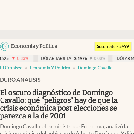
Últimas noticias
Dólar
Argentina
Economía y Política
Members
Suscribite x $999
España
Economía y Política
DÓLAR TARJETA
$
1976
0.00
%
DÓLAR MEP
$
1526,03
México
El Cronista
Economía Y Política
Domingo Cavallo
Finanzas y Mercados
USA
DURO ANÁLISIS
Mercados Online
Colombia
Uruguay
El oscuro diagnóstico de Domingo
Negocios
Cavallo: qué "peligros" hay de que la
Columnistas
crisis económica post elecciones se
parezca a la de 2001
Otras secciones
Domingo Cavallo, el ex ministro de Economía, analizó la
Apertura
crisis económica del gobierno de Alberto Fernández. Y dijo