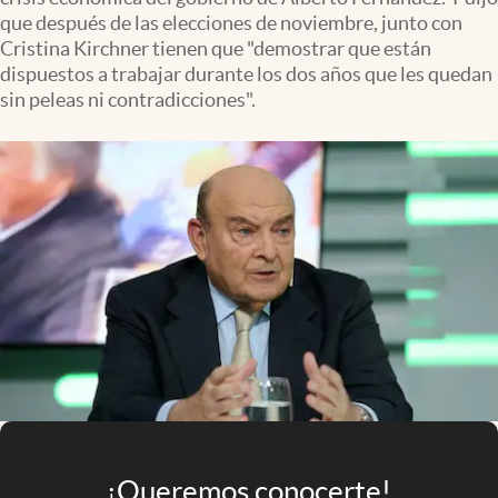
Infotechnology
que después de las elecciones de noviembre, junto con
Cristina Kirchner tienen que "demostrar que están
Clase
dispuestos a trabajar durante los dos años que les quedan
Clima
sin peleas ni contradicciones".
Mundial 2026
Eventos Corporativos
El Cronista Studio
Mediakit
abre en nueva pestaña
Argentina
¡Queremos conocerte!