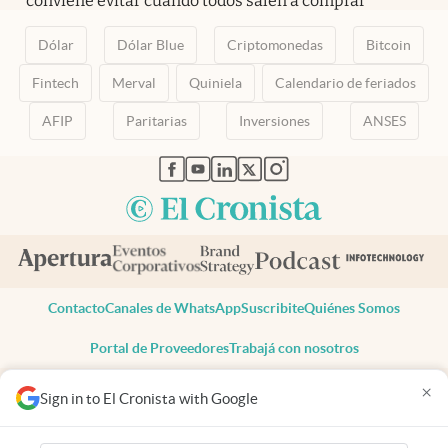
conviene evitar cuando todos salen a comprar
Dólar
Dólar Blue
Criptomonedas
Bitcoin
Fintech
Merval
Quiniela
Calendario de feriados
AFIP
Paritarias
Inversiones
ANSES
abre en nueva pestaña
abre en nueva pestaña
abre en nueva pestaña
abre en nueva pestaña
abre en nueva pestaña
Contacto
Canales de WhatsApp
Suscribite
Quiénes Somos
Portal de Proveedores
Trabajá con nosotros
Copyright 2025 cronista.com
×
Sign in to El Cronista with Google
Todos los derechos reservados
Términos y condiciones
Privacidad