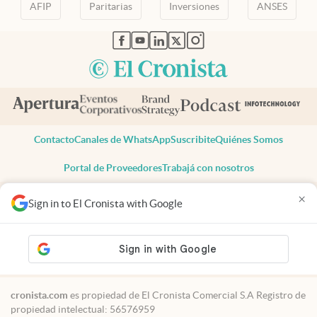
AFIP
Paritarias
Inversiones
ANSES
abre en nueva pestaña
abre en nueva pestaña
abre en nueva pestaña
abre en nueva pestaña
abre en nueva pestaña
Contacto
Canales de WhatsApp
Suscribite
Quiénes Somos
Portal de Proveedores
Trabajá con nosotros
Copyright 2025 cronista.com
×
Sign in to El Cronista with Google
Todos los derechos reservados
Términos y condiciones
Privacidad
Consentimiento
Tel:
+54 11 7078-3270
cronista.com
es propiedad de El Cronista Comercial S.A Registro de
propiedad intelectual: 56576959