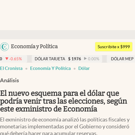
Últimas noticias
Dólar
Argentina
Economía y Política
Members
Suscribite x $999
España
Economía y Política
DÓLAR TARJETA
$
1976
0.00
%
DÓLAR MEP
$
1520,48
México
El Cronista
Economía Y Política
Dólar
Finanzas y Mercados
USA
Análisis
Mercados Online
Colombia
Uruguay
El nuevo esquema para el dólar que
Negocios
podría venir tras las elecciones, según
Columnistas
este exministro de Economía
Otras secciones
El exministro de economía analizó las políticas fiscales y
monetarias implementadas por el Gobierno y consideró
Apertura
qué debería hacer para acumular reservas.