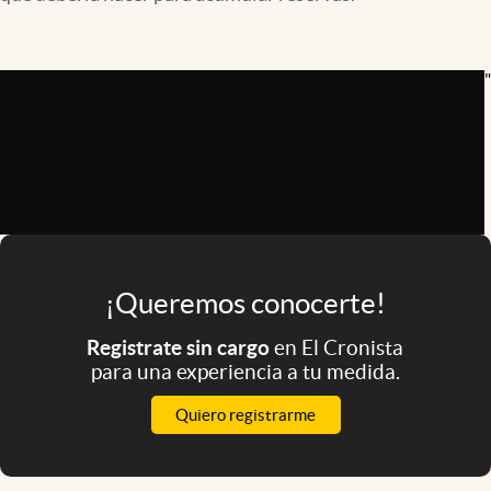
Infotechnology
Clase
"
Clima
Mundial 2026
Eventos Corporativos
El Cronista Studio
Mediakit
¡Queremos conocerte!
abre en nueva pestaña
Argentina
Registrate sin cargo
en El Cronista
para una experiencia a tu medida.
Quiero registrarme