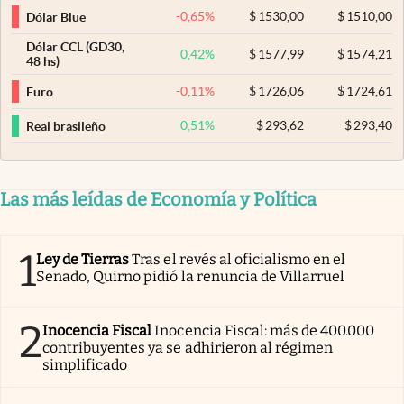
-0,65
%
$
1530,00
$
1510,00
Dólar Blue
Dólar CCL (GD30,
0,42
%
$
1577,99
$
1574,21
48 hs)
-0,11
%
$
1726,06
$
1724,61
Euro
0,51
%
$
293,62
$
293,40
Real brasileño
Las más leídas de Economía y Política
1
Ley de Tierras
Tras el revés al oficialismo en el
Senado, Quirno pidió la renuncia de Villarruel
2
Inocencia Fiscal
Inocencia Fiscal: más de 400.000
contribuyentes ya se adhirieron al régimen
simplificado