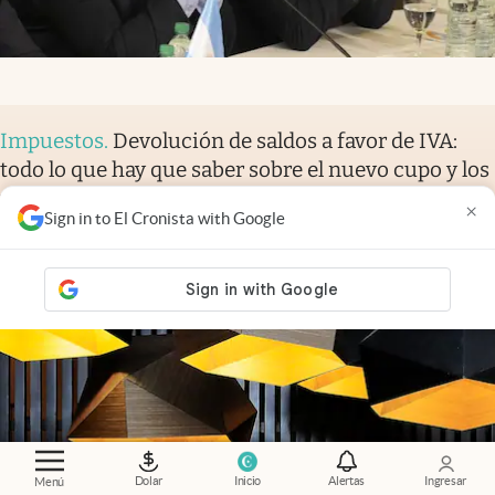
Impuestos
.
Devolución de saldos a favor de IVA:
todo lo que hay que saber sobre el nuevo cupo y los
requisitos de ARCA
×
Sign in to El Cronista with Google
José Luis Ceteri
Dolar
Inicio
Alertas
Ingresar
Menú