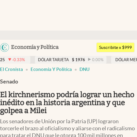
Últimas noticias
Dólar
Argentina
Economía y Política
Members
Suscribite x $999
España
Economía y Política
33
%
DÓLAR TARJETA
$
1976
0.00
%
DÓLAR MEP
$
1526,
México
El Cronista
Economía Y Política
DNU
Finanzas y Mercados
USA
Senado
Mercados Online
Colombia
Uruguay
El kirchnerismo podría lograr un hecho
Negocios
inédito en la historia argentina y que
Columnistas
golpea a Milei
Otras secciones
Los senadores de Unión por la Patria (UP) lograron
torcerle el brazo al oficialismo y aliarse con el radicalismo
Apertura
para tratar el DNU que le otorga 100 mil millones en