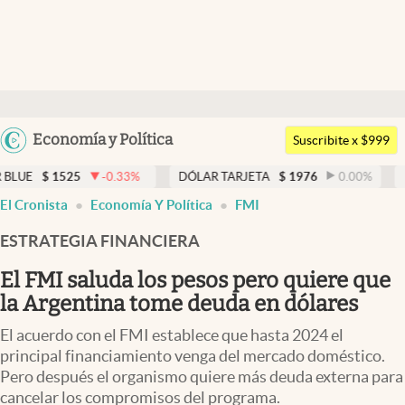
Últimas noticias
Dólar
Argentina
Economía y Política
Members
Suscribite x $999
España
Economía y Política
-0.33
%
DÓLAR TARJETA
$
1976
0.00
%
DÓLAR MEP
$
México
El Cronista
Economía Y Política
FMI
Finanzas y Mercados
USA
ESTRATEGIA FINANCIERA
Mercados Online
Colombia
Uruguay
El FMI saluda los pesos pero quiere que
Negocios
la Argentina tome deuda en dólares
Columnistas
El acuerdo con el FMI establece que hasta 2024 el
Otras secciones
principal financiamiento venga del mercado doméstico.
Pero después el organismo quiere más deuda externa para
Apertura
cancelar los compromisos del programa.