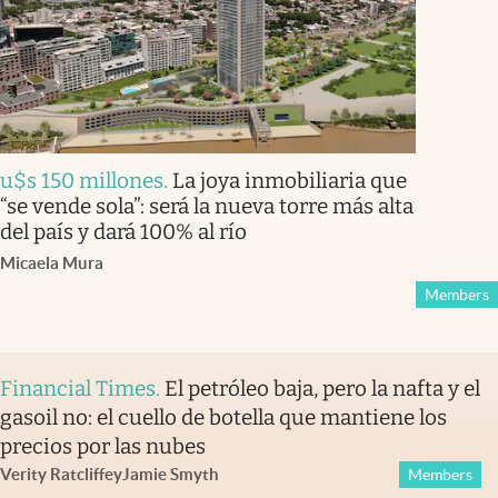
u$s 150 millones
.
La joya inmobiliaria que
“se vende sola”: será la nueva torre más alta
del país y dará 100% al río
Micaela Mura
Members
Financial Times
.
El petróleo baja, pero la nafta y el
gasoil no: el cuello de botella que mantiene los
precios por las nubes
Verity Ratcliffe
y
Jamie Smyth
Members