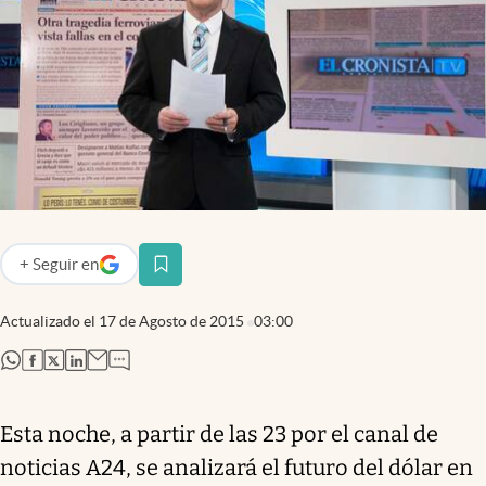
Infotechnology
Clase
Clima
Mundial 2026
Eventos Corporativos
El Cronista Studio
Mediakit
+
Seguir
en
abre en nueva pestaña
abre en nueva pestaña
Argentina
Actualizado el
17 de Agosto de 2015
03:00
abre en nueva pestaña
abre en nueva pestaña
abre en nueva pestaña
abre en nueva pestaña
Esta noche, a partir de las 23 por el canal de
noticias A24, se analizará el futuro del dólar en