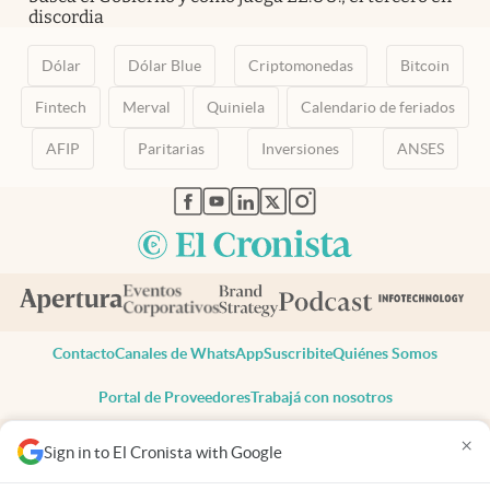
discordia
Dólar
Dólar Blue
Criptomonedas
Bitcoin
Fintech
Merval
Quiniela
Calendario de feriados
AFIP
Paritarias
Inversiones
ANSES
abre en nueva pestaña
abre en nueva pestaña
abre en nueva pestaña
abre en nueva pestaña
abre en nueva pestaña
Contacto
Canales de WhatsApp
Suscribite
Quiénes Somos
Portal de Proveedores
Trabajá con nosotros
Copyright 2025 cronista.com
×
Sign in to El Cronista with Google
Todos los derechos reservados
Términos y condiciones