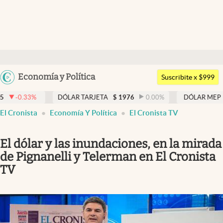
Últimas noticias
Dólar
Argentina
Economía y Política
Members
Suscribite x $999
España
Economía y Política
DÓLAR TARJETA
$
1976
0.00
%
DÓLAR MEP
$
1526,03
México
El Cronista
Economía Y Política
El Cronista TV
Finanzas y Mercados
USA
Mercados Online
Colombia
El dólar y las inundaciones, en la mirada
Uruguay
Negocios
de Pignanelli y Telerman en El Cronista
TV
Columnistas
Otras secciones
Apertura