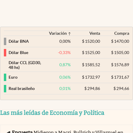
Variación
Venta
Compra
0,00
%
$
1520,00
$
1470,00
Dólar BNA
-0,33
%
$
1525,00
$
1505,00
Dólar Blue
Dólar CCL (GD30,
0,87
%
$
1585,52
$
1576,89
48 hs)
0,06
%
$
1732,97
$
1731,67
Euro
0,01
%
$
294,86
$
294,66
Real brasileño
Las más leídas de Economía y Política
Encuesta
Midieron a Macri, Bullrich y Villarruel en