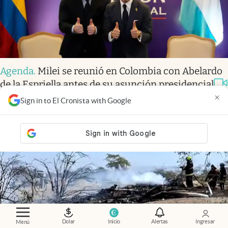
Agenda
.
Milei se reunió en Colombia con Abelardo
de la Espriella antes de su asunción presidencial
×
Sign in to El Cronista with Google
Dolar
Inicio
Alertas
Ingresar
Menú