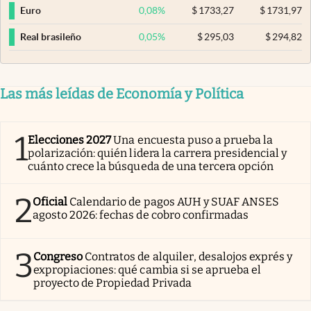
0,08
%
$
1733,27
$
1731,97
Euro
0,05
%
$
295,03
$
294,82
Real brasileño
Las más leídas de Economía y Política
1
Elecciones 2027
Una encuesta puso a prueba la
polarización: quién lidera la carrera presidencial y
cuánto crece la búsqueda de una tercera opción
2
Oficial
Calendario de pagos AUH y SUAF ANSES
agosto 2026: fechas de cobro confirmadas
3
Congreso
Contratos de alquiler, desalojos exprés y
expropiaciones: qué cambia si se aprueba el
proyecto de Propiedad Privada