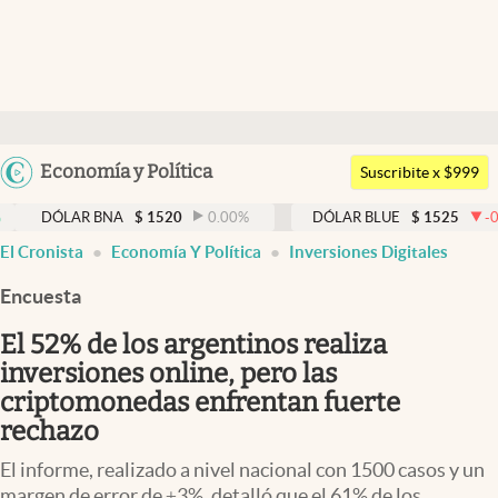
Últimas noticias
Dólar
Argentina
Economía y Política
Members
Suscribite x $999
España
Economía y Política
AR BNA
$
1520
0.00
%
DÓLAR BLUE
$
1525
-0.33
%
México
El Cronista
Economía Y Política
Inversiones Digitales
Finanzas y Mercados
USA
Encuesta
Mercados Online
Colombia
Uruguay
El 52% de los argentinos realiza
Negocios
inversiones online, pero las
Columnistas
criptomonedas enfrentan fuerte
rechazo
Otras secciones
El informe, realizado a nivel nacional con 1500 casos y un
Apertura
margen de error de ±3%, detalló que el 61% de los