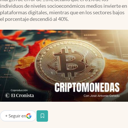
Infotechnology
individuos de niveles socioeconómicos medios invierte en
plataformas digitales, mientras que en los sectores bajos
Clase
el porcentaje descendió al 40%.
Clima
Mundial 2026
Eventos Corporativos
El Cronista Studio
Mediakit
abre en nueva pestaña
Argentina
+
Seguir
en
abre en nueva pestaña