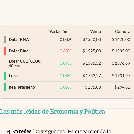
Variación
Venta
Compra
0,00
%
$
1520,00
$
1470,00
Dólar BNA
-0,33
%
$
1525,00
$
1505,00
Dólar Blue
Dólar CCL (GD30,
0,87
%
$
1585,52
$
1576,89
48 hs)
0,08
%
$
1733,27
$
1731,97
Euro
0,05
%
$
295,03
$
294,82
Real brasileño
Las más leídas de Economía y Política
En redes
“Da vergüenza”: Milei reaccionó a la