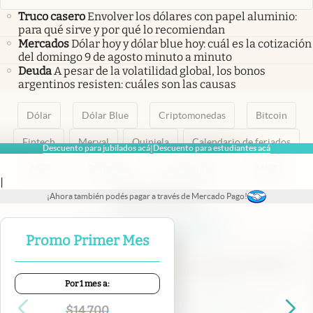
Truco casero
Envolver los dólares con papel aluminio:
para qué sirve y por qué lo recomiendan
Mercados
Dólar hoy y dólar blue hoy: cuál es la cotización
del domingo 9 de agosto minuto a minuto
Deuda
A pesar de la volatilidad global, los bonos
argentinos resisten: cuáles son las causas
Dólar
Dólar Blue
Criptomonedas
Bitcoin
Fintech
Merval
Quiniela
Calendario de feriados
Descuento para jubilados acá
Descuento para estudiantes acá
|
AFIP
Paritarias
Inversiones
ANSES
|
¡Ahora también podés pagar a través de Mercado Pago!
abre en nueva pestaña
abre en nueva pestaña
abre en nueva pestaña
abre en nueva pestaña
abre en nueva pestaña
Promo Primer Mes
Por 1 mes a:
Contacto
Canales de WhatsApp
Suscribite
Quiénes Somos
$
14.700