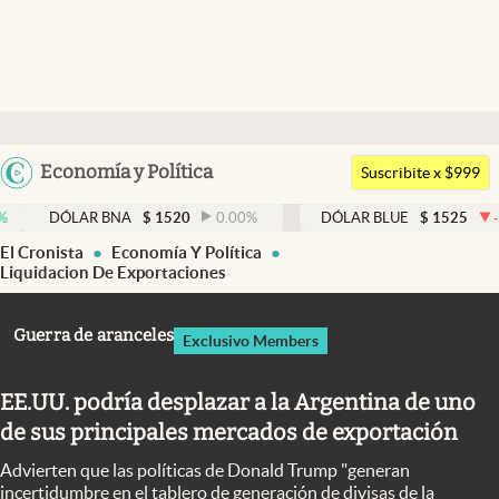
Últimas noticias
Dólar
Argentina
Economía y Política
Members
Suscribite x $999
España
Economía y Política
LAR BNA
$
1520
0.00
%
DÓLAR BLUE
$
1525
-0.33
%
México
El Cronista
Economía Y Política
Finanzas y Mercados
USA
Liquidacion De Exportaciones
Mercados Online
Colombia
Guerra de aranceles
Uruguay
Exclusivo Members
Negocios
Columnistas
EE.UU. podría desplazar a la Argentina de uno
Otras secciones
de sus principales mercados de exportación
Advierten que las políticas de Donald Trump "generan
Apertura
incertidumbre en el tablero de generación de divisas de la