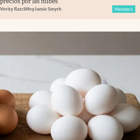
precios por las nubes
Verity Ratcliffe
y
Jamie Smyth
Members