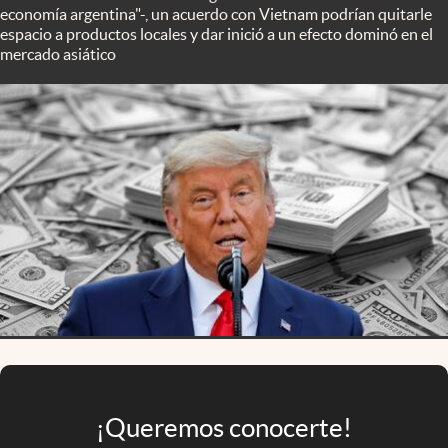
Infotechnology
economía argentina"-, un acuerdo con Vietnam podrían quitarle
espacio a productos locales y dar inició a un efecto dominó en el
Clase
mercado asiático
Clima
Mundial 2026
Eventos Corporativos
El Cronista Studio
Mediakit
abre en nueva pestaña
Argentina
¡Queremos conocerte!