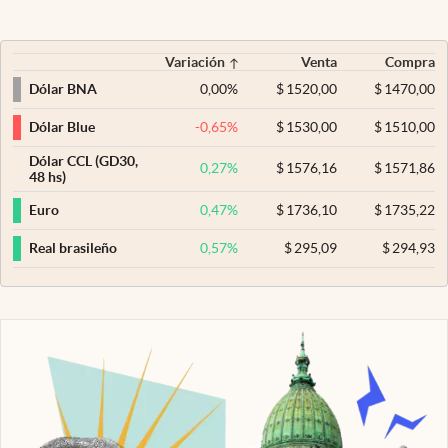
Variación
Venta
Compra
0,00
%
$
1520,00
$
1470,00
Dólar BNA
-0,65
%
$
1530,00
$
1510,00
Dólar Blue
Dólar CCL (GD30,
0,27
%
$
1576,16
$
1571,86
48 hs)
0,47
%
$
1736,10
$
1735,22
Euro
0,57
%
$
295,09
$
294,93
Real brasileño