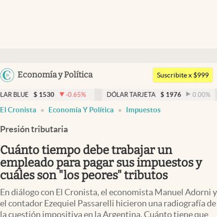
Últimas noticias
Dólar
Argentina
Economía y Política
Members
Suscribite x $999
España
Economía y Política
1530
-0.65
%
DÓLAR TARJETA
$
1976
0.00
%
DÓLAR 
México
El Cronista
Economía Y Política
Impuestos
Finanzas y Mercados
USA
Presión tributaria
Mercados Online
Colombia
Uruguay
Cuánto tiempo debe trabajar un
Negocios
empleado para pagar sus impuestos y
Columnistas
cuáles son "los peores" tributos
Otras secciones
En diálogo con El Cronista, el economista Manuel Adorni y
el contador Ezequiel Passarelli hicieron una radiografía de
Apertura
la cuestión impositiva en la Argentina. Cuánto tiene que