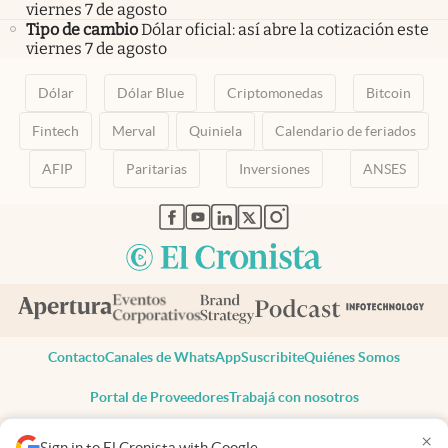
viernes 7 de agosto
Tipo de cambio
Dólar oficial: así abre la cotización este
viernes 7 de agosto
Dólar
Dólar Blue
Criptomonedas
Bitcoin
Fintech
Merval
Quiniela
Calendario de feriados
AFIP
Paritarias
Inversiones
ANSES
abre en nueva pestaña
abre en nueva pestaña
abre en nueva pestaña
abre en nueva pestaña
abre en nueva pestaña
Contacto
Canales de WhatsApp
Suscribite
Quiénes Somos
Portal de Proveedores
Trabajá con nosotros
Copyright 2025 cronista.com
×
Sign in to El Cronista with Google