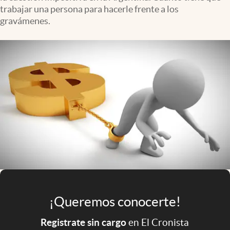
Infotechnology
trabajar una persona para hacerle frente a los
gravámenes.
Clase
Clima
Mundial 2026
Eventos Corporativos
El Cronista Studio
Mediakit
abre en nueva pestaña
Argentina
¡Queremos conocerte!
Registrate sin cargo
en El Cronista