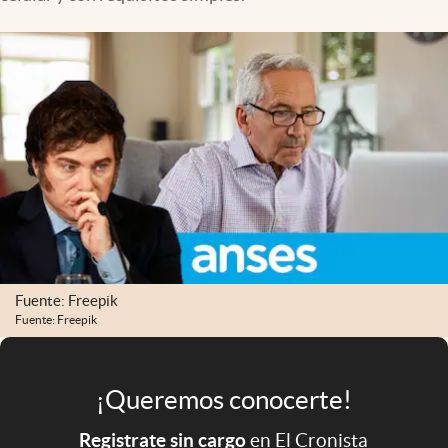
Infotechnology
Clase
Clima
Mundial 2026
Eventos Corporativos
El Cronista Studio
Mediakit
abre en nueva pestaña
Argentina
Fuente: Freepik
Fuente: Freepik
¡Queremos conocerte!
Registrate sin cargo
en El Cronista