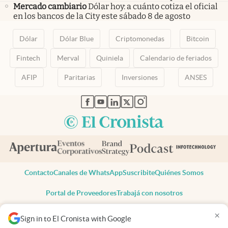
Mercado cambiario
Dólar hoy: a cuánto cotiza el oficial
en los bancos de la City este sábado 8 de agosto
Dólar
Dólar Blue
Criptomonedas
Bitcoin
Fintech
Merval
Quiniela
Calendario de feriados
AFIP
Paritarias
Inversiones
ANSES
abre en nueva pestaña
abre en nueva pestaña
abre en nueva pestaña
abre en nueva pestaña
abre en nueva pestaña
Contacto
Canales de WhatsApp
Suscribite
Quiénes Somos
Portal de Proveedores
Trabajá con nosotros
Copyright 2025 cronista.com
×
Sign in to El Cronista with Google
Todos los derechos reservados