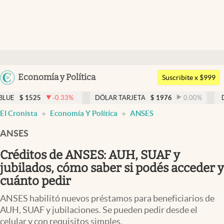
Últimas noticias
Dólar
Argentina
Economía y Política
Members
Suscribite x $999
España
Economía y Política
-0.33
%
DÓLAR TARJETA
$
1976
0.00
%
DÓLAR MEP
$
15
México
El Cronista
Economía Y Política
ANSES
Finanzas y Mercados
USA
ANSES
Mercados Online
Colombia
Uruguay
Créditos de ANSES: AUH, SUAF y
Negocios
jubilados, cómo saber si podés acceder y
Columnistas
cuánto pedir
Otras secciones
ANSES habilitó nuevos préstamos para beneficiarios de
AUH, SUAF y jubilaciones. Se pueden pedir desde el
Apertura
celular y con requisitos simples.