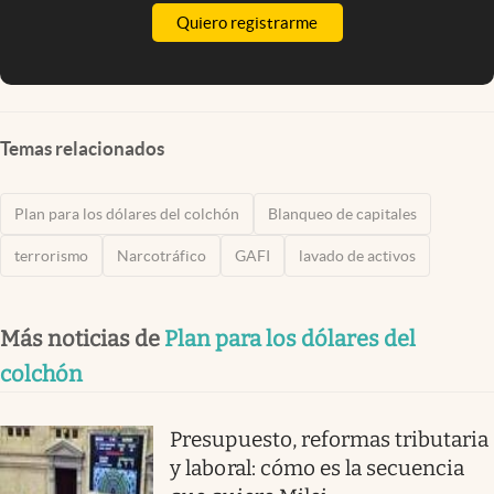
Quiero registrarme
Temas relacionados
Plan para los dólares del colchón
Blanqueo de capitales
terrorismo
Narcotráfico
GAFI
lavado de activos
Más noticias de
Plan para los dólares del
colchón
Presupuesto, reformas tributaria
y laboral: cómo es la secuencia