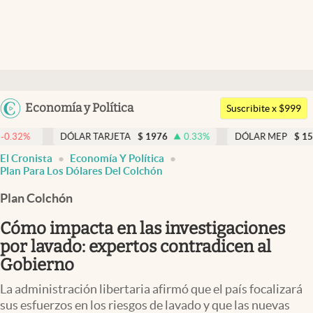
Últimas noticias
Dólar
Argentina
Economía y Política
Members
Suscribite x $999
España
Economía y Política
DÓLAR TARJETA
$
1976
0.33
%
DÓLAR MEP
$
1518,45
México
El Cronista
Economía Y Política
Finanzas y Mercados
USA
Plan Para Los Dólares Del Colchón
Mercados Online
Colombia
Plan Colchón
Uruguay
Negocios
Cómo impacta en las investigaciones
Columnistas
por lavado: expertos contradicen al
Gobierno
Otras secciones
La administración libertaria afirmó que el país focalizará
Apertura
sus esfuerzos en los riesgos de lavado y que las nuevas