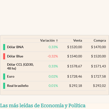
Variación
Venta
Compra
0,33
%
$
1520,00
$
1470,00
Dólar BNA
-0,32
%
$
1540,00
$
1520,00
Dólar Blue
Dólar CCL (GD30,
0,33
%
$
1578,67
$
1571,43
48 hs)
0,02
%
$
1728,46
$
1727,58
Euro
0,01
%
$
292,18
$
292,02
Real brasileño
Las más leídas de Economía y Política