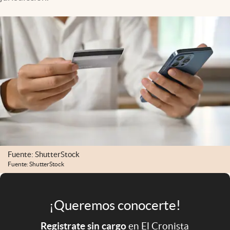
Infotechnology
Clase
Clima
Mundial 2026
Eventos Corporativos
El Cronista Studio
Mediakit
abre en nueva pestaña
Argentina
Fuente: ShutterStock
Fuente: ShutterStock
¡Queremos conocerte!
Registrate sin cargo
en El Cronista