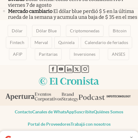
viernes 7 de agosto
Mercado cambiario
El dólar blue perdió $ 5 en la última
rueda de la semana y acumula una baja de $ 35 en el mes
Dólar
Dólar Blue
Criptomonedas
Bitcoin
Fintech
Merval
Quiniela
Calendario de feriados
AFIP
Paritarias
Inversiones
ANSES
abre en nueva pestaña
abre en nueva pestaña
abre en nueva pestaña
abre en nueva pestaña
abre en nueva pestaña
Contacto
Canales de WhatsApp
Suscribite
Quiénes Somos
Portal de Proveedores
Trabajá con nosotros
Copyright 2025 cronista.com
×