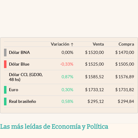
Variación
Venta
Compra
0,00
%
$
1520,00
$
1470,00
Dólar BNA
-0,33
%
$
1525,00
$
1505,00
Dólar Blue
Dólar CCL (GD30,
0,87
%
$
1585,52
$
1576,89
48 hs)
0,30
%
$
1733,12
$
1731,82
Euro
0,58
%
$
295,12
$
294,84
Real brasileño
Las más leídas de Economía y Política