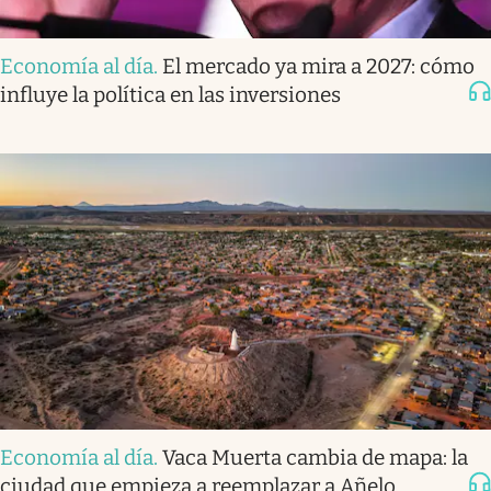
Economía al día
.
El mercado ya mira a 2027: cómo
influye la política en las inversiones
Economía al día
.
Vaca Muerta cambia de mapa: la
ciudad que empieza a reemplazar a Añelo