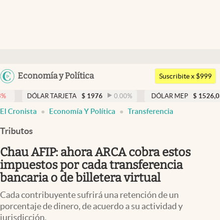
Últimas noticias
Dólar
Argentina
Economía y Política
Members
Suscribite x $999
España
Economía y Política
AR TARJETA
$
1976
0.00
%
DÓLAR MEP
$
1526,03
0.43
%
México
El Cronista
Economía Y Política
Transferencia
Finanzas y Mercados
USA
Tributos
Mercados Online
Colombia
Uruguay
Chau AFIP: ahora ARCA cobra estos
Negocios
impuestos por cada transferencia
Columnistas
bancaria o de billetera virtual
Otras secciones
Cada contribuyente sufrirá una retención de un
porcentaje de dinero, de acuerdo a su actividad y
Apertura
jurisdicción.