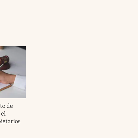
Uruguay
uto de
 el
ietarios