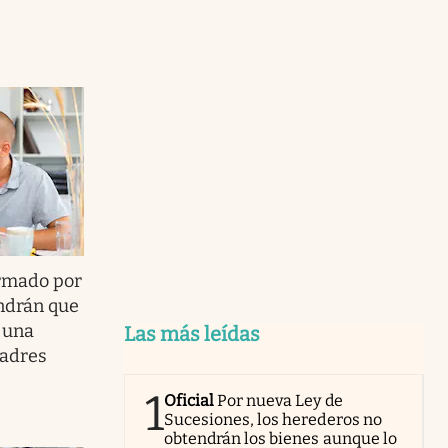
rmado por
endrán que
n una
Las más leídas
padres
1
Oficial
Por nueva Ley de
Sucesiones, los herederos no
obtendrán los bienes aunque lo