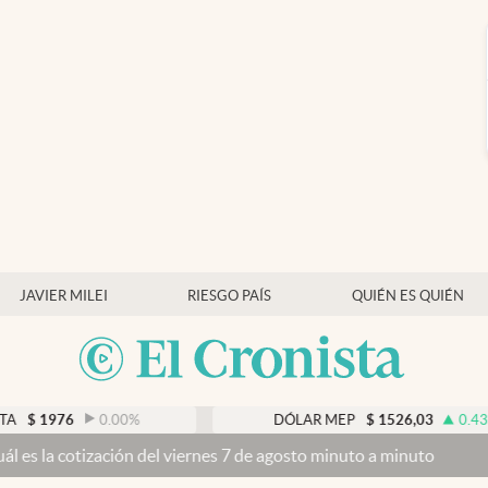
JAVIER MILEI
RIESGO PAÍS
QUIÉN ES QUIÉN
0.00
%
DÓLAR MEP
$
1526,03
0.43
%
 del viernes 7 de agosto minuto a minuto