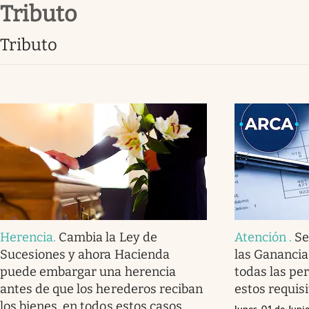
tributo
Infotechnology
Clase
tributo
Clima
Mundial 2026
Eventos Corporativos
El Cronista Studio
Mediakit
abre en nueva pestaña
Herencia
.
Cambia la Ley de
Atención
.
Se
Sucesiones y ahora Hacienda
las Ganancias
puede embargar una herencia
todas las p
antes de que los herederos reciban
estos requis
los bienes, en todos estos casos
lunes, 01 de Juni