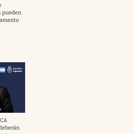
e
s pueden
stamento
RCA
 deberán