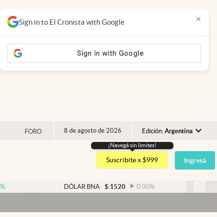
×
Sign in to El Cronista with Google
8 de agosto de 2026
Edición:
Argentina
FORO
¡Navegá sin limites!
Argentina
Suscribite x $999
Ingresá
España
México
DÓLAR BNA
$
1520
0.00
%
DÓLAR BLU
USA
Dóla
Colombia