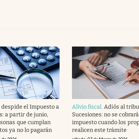
 despide el Impuesto a
Alivio fiscal
.
Adiós al trib
: a partir de junio,
Sucesiones: no se cobrará
ersonas que cumplan
impuesto cuando los prop
itos ya no lo pagarán
realicen este trámite
o de 2026
sábado, 07 de Marzo de 2026