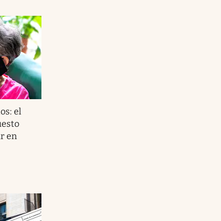
os: el
uesto
r en
?