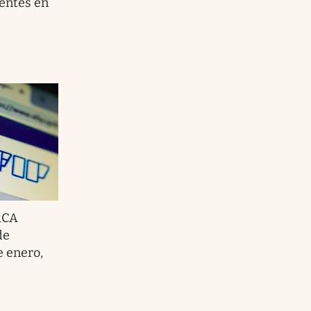
yentes en
RCA
de
e enero,