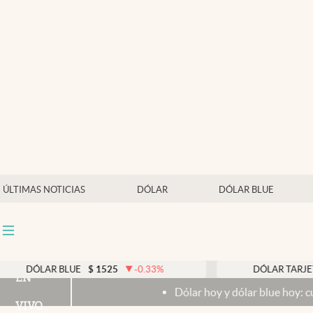
Últimas noticias
Dólar
Members
Economía y Política
Finanzas y Mercados
Mercados Online
ÚLTIMAS NOTICIAS
DÓLAR
DÓLAR BLUE
Negocios
Columnistas
Otras secciones
BLUE
$
1525
-0.33
%
DÓLAR TARJETA
$
1976
EN
Dólar hoy y dólar blue hoy: cuál es la cotización
Apertura
VIVO