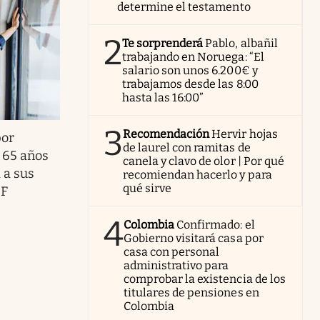
determine el testamento
2
Te sorprenderá
Pablo, albañil
trabajando en Noruega: “El
salario son unos 6.200€ y
trabajamos desde las 8:00
hasta las 16:00”
3
Recomendación
Hervir hojas
por
de laurel con ramitas de
 65 años
canela y clavo de olor | Por qué
 a sus
recomiendan hacerlo y para
qué sirve
PF
4
Colombia
Confirmado: el
Gobierno visitará casa por
casa con personal
administrativo para
comprobar la existencia de los
titulares de pensiones en
Colombia