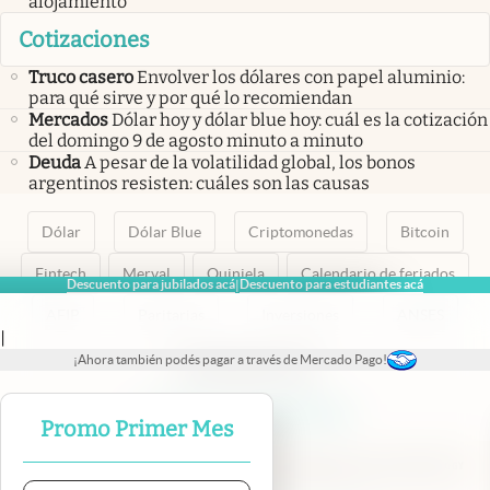
alojamiento
Cotizaciones
Truco casero
Envolver los dólares con papel aluminio:
para qué sirve y por qué lo recomiendan
Mercados
Dólar hoy y dólar blue hoy: cuál es la cotización
del domingo 9 de agosto minuto a minuto
Deuda
A pesar de la volatilidad global, los bonos
argentinos resisten: cuáles son las causas
Dólar
Dólar Blue
Criptomonedas
Bitcoin
Fintech
Merval
Quiniela
Calendario de feriados
Descuento para jubilados acá
Descuento para estudiantes acá
|
AFIP
Paritarias
Inversiones
ANSES
|
¡Ahora también podés pagar a través de Mercado Pago!
abre en nueva pestaña
abre en nueva pestaña
abre en nueva pestaña
abre en nueva pestaña
abre en nueva pestaña
Promo Primer Mes