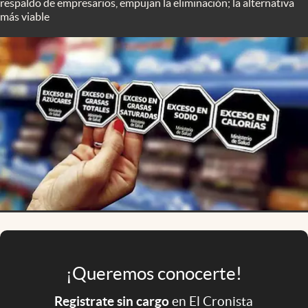
respaldo de empresarios, empujan la eliminación; la alternativa
Infotechnology
más viable
Clase
Clima
Mundial 2026
Eventos Corporativos
El Cronista Studio
Mediakit
abre en nueva pestaña
Argentina
¡Queremos conocerte!
Registrate sin cargo
en El Cronista