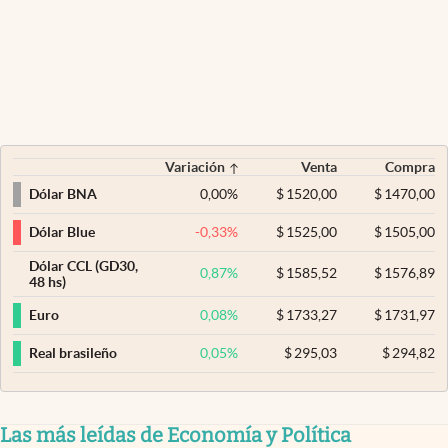
Variación
Venta
Compra
0,00
%
$
1520,00
$
1470,00
Dólar BNA
-0,33
%
$
1525,00
$
1505,00
Dólar Blue
Dólar CCL (GD30,
0,87
%
$
1585,52
$
1576,89
48 hs)
0,08
%
$
1733,27
$
1731,97
Euro
0,05
%
$
295,03
$
294,82
Real brasileño
Las más leídas de Economía y Política