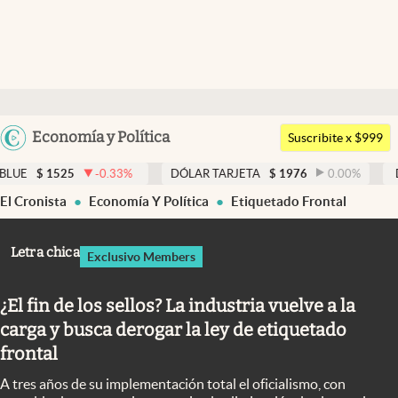
Últimas noticias
Dólar
Argentina
Economía y Política
Members
Suscribite x $999
España
Economía y Política
-0.33
%
DÓLAR TARJETA
$
1976
0.00
%
DÓLAR MEP
$
1
México
El Cronista
Economía Y Política
Etiquetado Frontal
Finanzas y Mercados
USA
Mercados Online
Colombia
Letra chica
Exclusivo Members
Uruguay
Negocios
¿El fin de los sellos? La industria vuelve a la
Columnistas
carga y busca derogar la ley de etiquetado
Otras secciones
frontal
Apertura
A tres años de su implementación total el oficialismo, con