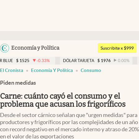
Últimas noticias
Dólar
Argentina
Economía y Política
Members
Suscribite x $999
España
Economía y Política
25
-0.33
%
DÓLAR TARJETA
$
1976
0.00
%
DÓLAR MEP
México
El Cronista
Economía Y Política
Consumo
Finanzas y Mercados
USA
Piden medidas
Mercados Online
Colombia
Uruguay
Carne: cuánto cayó el consumo y el
Negocios
problema que acusan los frigoríficos
Columnistas
Desde el sector cárnico señalan que "urgen medidas" para
Otras secciones
productores y frigoríficos por las complejidades de un año
con record negativo en el mercado interno y atraso de 20%
Apertura
en el valor de las exportaciones