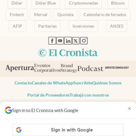
Dólar
Dólar Blue
Criptomonedas
Bitcoin
Fintech
Merval
Quiniela
Calendario de feriados
AFIP
Paritarias
Inversiones
ANSES
abre en nueva pestaña
abre en nueva pestaña
abre en nueva pestaña
abre en nueva pestaña
abre en nueva pestaña
Contacto
Canales de WhatsApp
Suscribite
Quiénes Somos
Portal de Proveedores
Trabajá con nosotros
Copyright 2025 cronista.com
×
Sign in to El Cronista with Google
Todos los derechos reservados
Términos y condiciones
Privacidad
Consentimiento