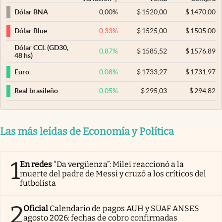
0,00
%
$
1520,00
$
1470,00
Dólar BNA
-0,33
%
$
1525,00
$
1505,00
Dólar Blue
Dólar CCL (GD30,
0,87
%
$
1585,52
$
1576,89
48 hs)
0,08
%
$
1733,27
$
1731,97
Euro
0,05
%
$
295,03
$
294,82
Real brasileño
Las más leídas de Economía y Política
1
En redes
“Da vergüenza”: Milei reaccionó a la
muerte del padre de Messi y cruzó a los críticos del
futbolista
2
Oficial
Calendario de pagos AUH y SUAF ANSES
agosto 2026: fechas de cobro confirmadas