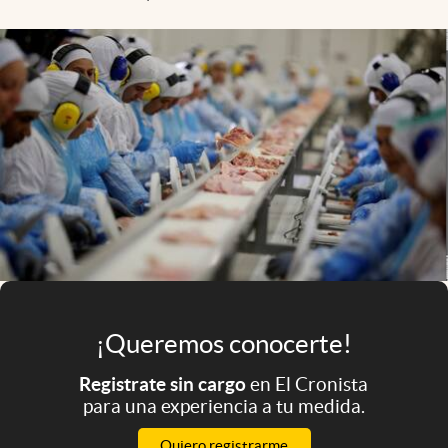
Infotechnology
Clase
Clima
Mundial 2026
Eventos Corporativos
El Cronista Studio
Mediakit
abre en nueva pestaña
Argentina
¡Queremos conocerte!
Registrate sin cargo
en El Cronista
para una experiencia a tu medida.
Quiero registrarme