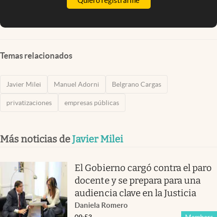
Quiero registrarme
Temas relacionados
Javier Milei
Manuel Adorni
Belgrano Cargas
privatizaciones
empresas públicas
Más noticias de
Javier Milei
El Gobierno cargó contra el paro
docente y se prepara para una
audiencia clave en la Justicia
Daniela Romero
09:53
Members