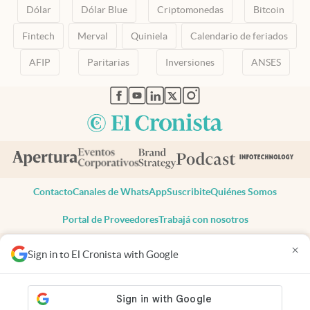
Dólar
Dólar Blue
Criptomonedas
Bitcoin
Fintech
Merval
Quiniela
Calendario de feriados
AFIP
Paritarias
Inversiones
ANSES
abre en nueva pestaña
abre en nueva pestaña
abre en nueva pestaña
abre en nueva pestaña
abre en nueva pestaña
Contacto
Canales de WhatsApp
Suscribite
Quiénes Somos
Portal de Proveedores
Trabajá con nosotros
Copyright 2025 cronista.com
×
Sign in to El Cronista with Google
Todos los derechos reservados
Términos y condiciones
Privacidad
Consentimiento