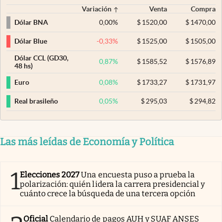
Variación
Venta
Compra
0,00
%
$
1520,00
$
1470,00
Dólar BNA
-0,33
%
$
1525,00
$
1505,00
Dólar Blue
Dólar CCL (GD30,
0,87
%
$
1585,52
$
1576,89
48 hs)
0,08
%
$
1733,27
$
1731,97
Euro
0,05
%
$
295,03
$
294,82
Real brasileño
Las más leídas de Economía y Política
1
Elecciones 2027
Una encuesta puso a prueba la
polarización: quién lidera la carrera presidencial y
cuánto crece la búsqueda de una tercera opción
Oficial
Calendario de pagos AUH y SUAF ANSES