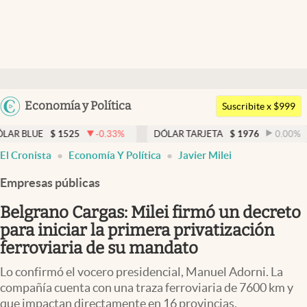
Últimas noticias
Dólar
Argentina
Economía y Política
Members
Suscribite x $999
España
Economía y Política
1525
-0.33
%
DÓLAR TARJETA
$
1976
0.00
%
DÓLAR 
México
El Cronista
Economía Y Política
Javier Milei
Finanzas y Mercados
USA
Empresas públicas
Mercados Online
Colombia
Uruguay
Belgrano Cargas: Milei firmó un decreto
Negocios
para iniciar la primera privatización
Columnistas
ferroviaria de su mandato
Otras secciones
Lo confirmó el vocero presidencial, Manuel Adorni. La
compañía cuenta con una traza ferroviaria de 7600 km y
Apertura
que impactan directamente en 16 provincias.