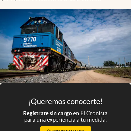
Infotechnology
Clase
Clima
Mundial 2026
Eventos Corporativos
El Cronista Studio
Mediakit
abre en nueva pestaña
Argentina
¡Queremos conocerte!
Registrate sin cargo
en El Cronista
para una experiencia a tu medida.