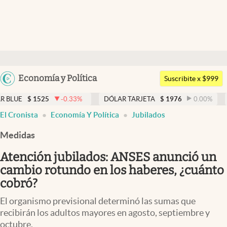
Últimas noticias
Dólar
Argentina
Economía y Política
Members
Suscribite x $999
España
Economía y Política
25
-0.33
%
DÓLAR TARJETA
$
1976
0.00
%
DÓLAR ME
México
El Cronista
Economía Y Política
Jubilados
Finanzas y Mercados
USA
Medidas
Mercados Online
Colombia
Uruguay
Atención jubilados: ANSES anunció un
Negocios
cambio rotundo en los haberes, ¿cuánto
Columnistas
cobró?
Otras secciones
El organismo previsional determinó las sumas que
recibirán los adultos mayores en agosto, septiembre y
Apertura
octubre.