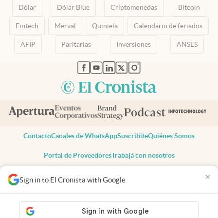
Dólar
Dólar Blue
Criptomonedas
Bitcoin
Fintech
Merval
Quiniela
Calendario de feriados
AFIP
Paritarias
Inversiones
ANSES
abre en nueva pestaña
abre en nueva pestaña
abre en nueva pestaña
abre en nueva pestaña
abre en nueva pestaña
Contacto
Canales de WhatsApp
Suscribite
Quiénes Somos
Portal de Proveedores
Trabajá con nosotros
Copyright 2025 cronista.com
×
Sign in to El Cronista with Google
Todos los derechos reservados
Términos y condiciones
Privacidad
Consentimiento