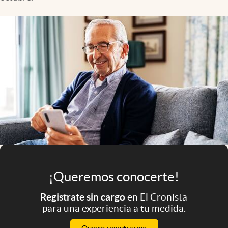
Infotechnology
Clase
Clima
Mundial 2026
Eventos Corporativos
El Cronista Studio
Mediakit
abre en nueva pestaña
Argentina
¡Queremos conocerte!
Registrate sin cargo
en El Cronista
para una experiencia a tu medida.