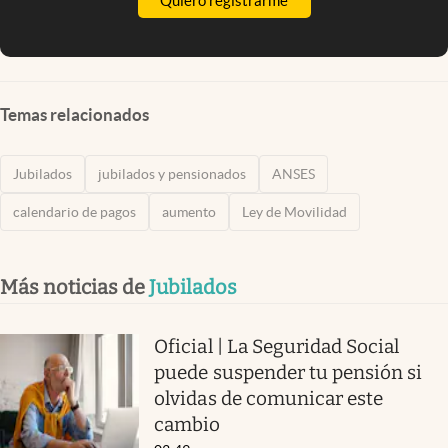
Quiero registrarme
Temas relacionados
Jubilados
jubilados y pensionados
ANSES
calendario de pagos
aumento
Ley de Movilidad
Más noticias de
Jubilados
Oficial | La Seguridad Social
puede suspender tu pensión si
olvidas de comunicar este
cambio