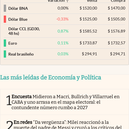
Variación
Venta
Compra
0,00
%
$
1520,00
$
1470,00
Dólar BNA
-0,33
%
$
1525,00
$
1505,00
Dólar Blue
Dólar CCL (GD30,
0,87
%
$
1585,52
$
1576,89
48 hs)
0,11
%
$
1733,87
$
1732,57
Euro
0,03
%
$
294,91
$
294,71
Real brasileño
Las más leídas de Economía y Política
1
Encuesta
Midieron a Macri, Bullrich y Villarruel en
CABA y uno arrasa en el mapa electoral: el
contundente número rumbo a 2027
2
En redes
“Da vergüenza”: Milei reaccionó a la
muerte del padre de Messi y cruzó a los críticos del