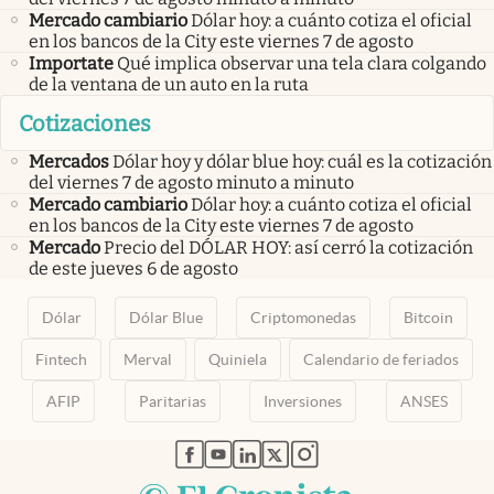
Mercado cambiario
Dólar hoy: a cuánto cotiza el oficial
en los bancos de la City este viernes 7 de agosto
Importate
Qué implica observar una tela clara colgando
de la ventana de un auto en la ruta
Cotizaciones
Mercados
Dólar hoy y dólar blue hoy: cuál es la cotización
del viernes 7 de agosto minuto a minuto
Mercado cambiario
Dólar hoy: a cuánto cotiza el oficial
en los bancos de la City este viernes 7 de agosto
Mercado
Precio del DÓLAR HOY: así cerró la cotización
de este jueves 6 de agosto
Dólar
Dólar Blue
Criptomonedas
Bitcoin
Fintech
Merval
Quiniela
Calendario de feriados
AFIP
Paritarias
Inversiones
ANSES
abre en nueva pestaña
abre en nueva pestaña
abre en nueva pestaña
abre en nueva pestaña
abre en nueva pestaña