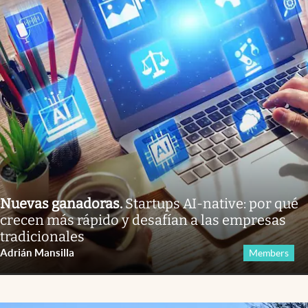
Nuevas ganadoras
.
Startups AI-native: por qué
crecen más rápido y desafían a las empresas
tradicionales
Adrián Mansilla
Members