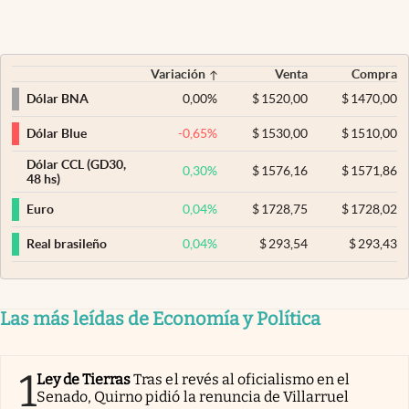
Variación
Venta
Compra
0,00
%
$
1520,00
$
1470,00
Dólar BNA
-0,65
%
$
1530,00
$
1510,00
Dólar Blue
Dólar CCL (GD30,
0,30
%
$
1576,16
$
1571,86
48 hs)
0,04
%
$
1728,75
$
1728,02
Euro
0,04
%
$
293,54
$
293,43
Real brasileño
Las más leídas de Economía y Política
1
Ley de Tierras
Tras el revés al oficialismo en el
Senado, Quirno pidió la renuncia de Villarruel