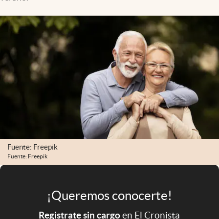
Infotechnology
Clase
Clima
Mundial 2026
Eventos Corporativos
El Cronista Studio
Mediakit
abre en nueva pestaña
Argentina
Fuente: Freepik
Fuente: Freepik
¡Queremos conocerte!
Registrate sin cargo
en El Cronista