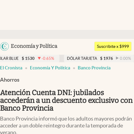
Últimas noticias
Dólar
Argentina
Economía y Política
Members
Suscribite x $999
España
Economía y Política
1530
-0.65
%
DÓLAR TARJETA
$
1976
0.00
%
DÓLAR 
México
El Cronista
Economía Y Política
Banco Provincia
Finanzas y Mercados
USA
Ahorros
Mercados Online
Colombia
Uruguay
Atención Cuenta DNI: jubilados
Negocios
accederán a un descuento exclusivo con
Columnistas
Banco Provincia
Otras secciones
Banco Provincia informó que los adultos mayores podrán
acceder a un doble reintegro durante la temporada de
Apertura
verano.