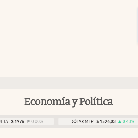
Economía y Política
1976
0.00
%
DÓLAR MEP
$
1526,03
0.43
%