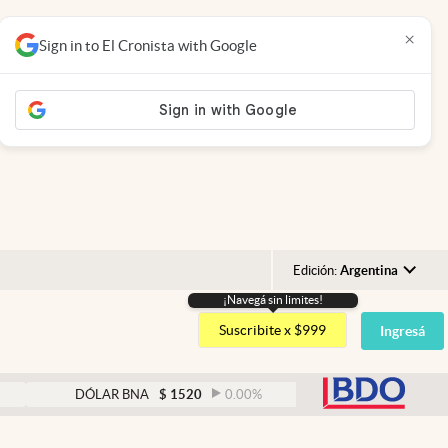
×
Sign in to El Cronista with Google
Edición:
Argentina
¡Navegá sin limites!
Argentina
Suscribite x $999
Ingresá
España
México
abre
DÓLAR BNA
$
1520
0.00
%
DÓLAR BLUE
$
152
USA
Colombia