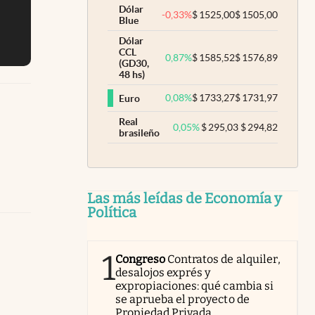
Dólar
-0,33
%
$
1525,00
$
1505,00
Blue
Dólar
CCL
0,87
%
$
1585,52
$
1576,89
(GD30,
48 hs)
0,08
%
$
1733,27
$
1731,97
Euro
Real
0,05
%
$
295,03
$
294,82
brasileño
Las más leídas de Economía y
Política
1
Congreso
Contratos de alquiler,
desalojos exprés y
expropiaciones: qué cambia si
se aprueba el proyecto de
Propiedad Privada