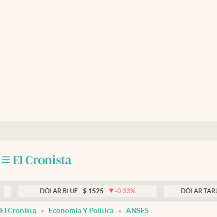
Últimas noticias
Dólar
Members
Economía y Política
Finanzas y Mercados
Mercados Online
Negocios
Columnistas
Otras secciones
DÓLAR BLUE
$
1525
-0.33
%
DÓLAR TARJETA
$
Apertura
El Cronista
Economía Y Política
ANSES