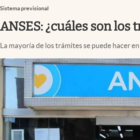
Infotechnology
Sistema previsional
Clase
ANSES: ¿cuáles son los 
Clima
Mundial 2026
La mayoría de los trámites se puede hacer en 
Eventos Corporativos
El Cronista Studio
Mediakit
abre en nueva pestaña