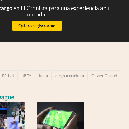
 cargo
en El Cronista para una experiencia a tu
medida.
Quiero registrarme
Fútbol
UEFA
Italia
diego maradona
Olivier Giroud
eague