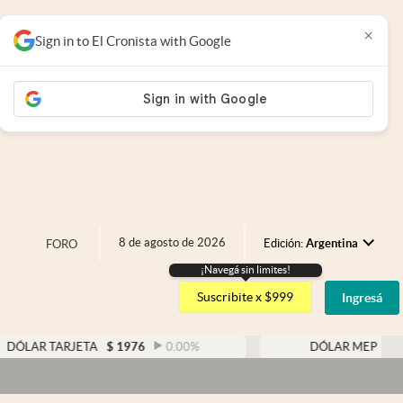
×
Sign in to El Cronista with Google
8 de agosto de 2026
Edición:
Argentina
FORO
¡Navegá sin limites!
Argentina
Suscribite x $999
Ingresá
España
México
RJETA
$
1976
0.00
%
DÓLAR MEP
$
1526,03
0
USA
D
Colombia