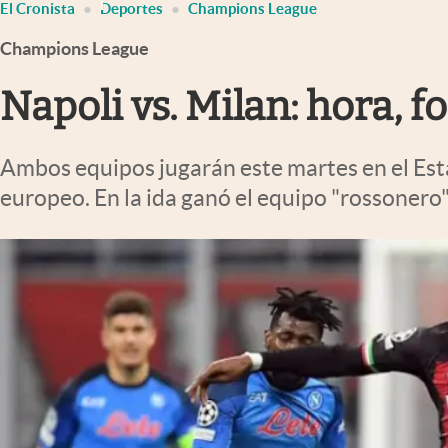
El Cronista
Deportes
Champions League
Infotechnology
Champions League
Clase
Clima
Napoli vs. Milan: hora, 
Mundial 2026
Eventos Corporativos
Ambos equipos jugarán este martes en el Est
europeo. En la ida ganó el equipo "rossonero"
El Cronista Studio
Mediakit
abre en nueva pestaña