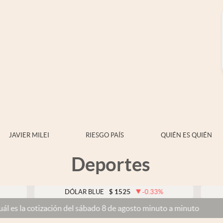
JAVIER MILEI
RIESGO PAÍS
QUIÉN ES QUIÉN
Deportes
DÓLAR BLUE
$
1525
-0.33
%
DÓLAR TA
ción del sábado 8 de agosto minuto a minuto