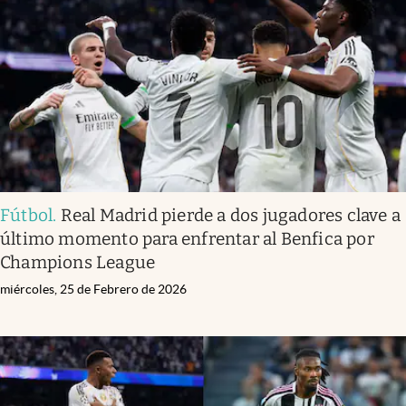
Infotechnology
Clase
Clima
Mundial 2026
Eventos Corporativos
El Cronista Studio
Fútbol
.
Real Madrid pierde a dos jugadores clave a
Mediakit
último momento para enfrentar al Benfica por
abre en nueva pestaña
Champions League
Argentina
miércoles, 25 de Febrero de 2026