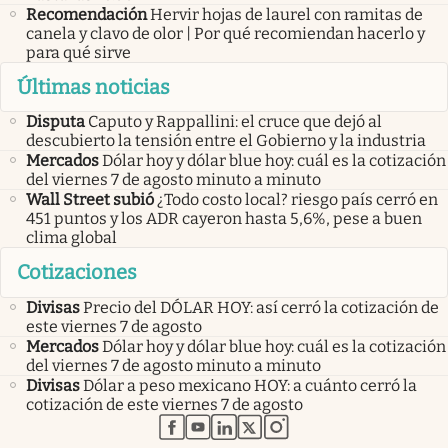
Recomendación
Hervir hojas de laurel con ramitas de
canela y clavo de olor | Por qué recomiendan hacerlo y
para qué sirve
Últimas noticias
Disputa
Caputo y Rappallini: el cruce que dejó al
descubierto la tensión entre el Gobierno y la industria
Mercados
Dólar hoy y dólar blue hoy: cuál es la cotización
del viernes 7 de agosto minuto a minuto
Wall Street subió
¿Todo costo local? riesgo país cerró en
451 puntos y los ADR cayeron hasta 5,6%, pese a buen
clima global
Cotizaciones
Divisas
Precio del DÓLAR HOY: así cerró la cotización de
este viernes 7 de agosto
Mercados
Dólar hoy y dólar blue hoy: cuál es la cotización
del viernes 7 de agosto minuto a minuto
Divisas
Dólar a peso mexicano HOY: a cuánto cerró la
cotización de este viernes 7 de agosto
abre en nueva pestaña
abre en nueva pestaña
abre en nueva pestaña
abre en nueva pestaña
abre en nueva pestaña