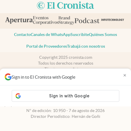
Contacto
Canales de WhatsApp
Suscribite
Quiénes Somos
Portal de Proveedores
Trabajá con nosotros
Copyright 2025 cronista.com
Todos los derechos reservados
Términos y condiciones
×
Privacidad
Sign in to El Cronista with Google
Consentimiento
Tel:
+54 11 7078-3270
cronista.com
es propiedad de El Cronista Comercial S.A Registro de
propiedad intelectual: 56576959
N° de edición: 10.950 - 7 de agosto de 2026
Director Periodístico: Hernán de Goñi