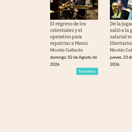
El regreso de los
De la jug
celestiales y el
salió a la 
operativo para
salarial e
repatriar a Messi
libertario
Nicolás Gallardo
Nicolás Ga
domingo, 02 de Agosto de
jueves, 23 d
2026
2026
Members