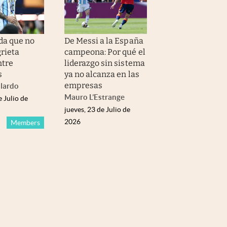
ada que no
De Messi a la España
grieta
campeona: Por qué el
ntre
liderazgo sin sistema
s
ya no alcanza en las
empresas
llardo
Mauro L’Estrange
e Julio de
jueves, 23 de Julio de
2026
Members