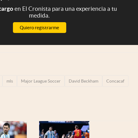
 cargo
en El Cronista para una experiencia a tu
medida.
Quiero registrarme
mls
Major League Soccer
David Beckham
Concacaf