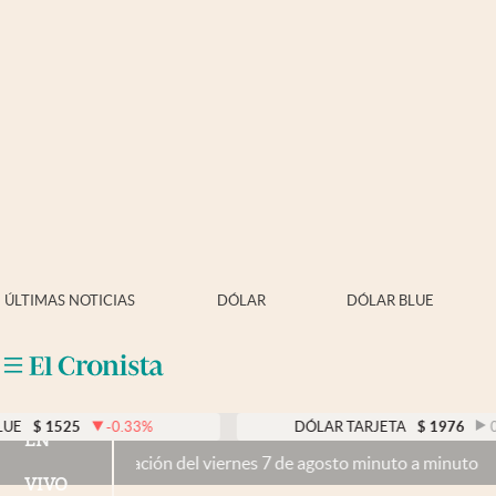
Últimas noticias
Dólar
Members
Economía y Política
Finanzas y Mercados
Mercados Online
ÚLTIMAS NOTICIAS
DÓLAR
DÓLAR BLUE
Negocios
Columnistas
Otras secciones
-0.33
%
DÓLAR TARJETA
$
1976
0.00
%
EN
tización del viernes 7 de agosto minuto a minuto
Apertura
VIVO