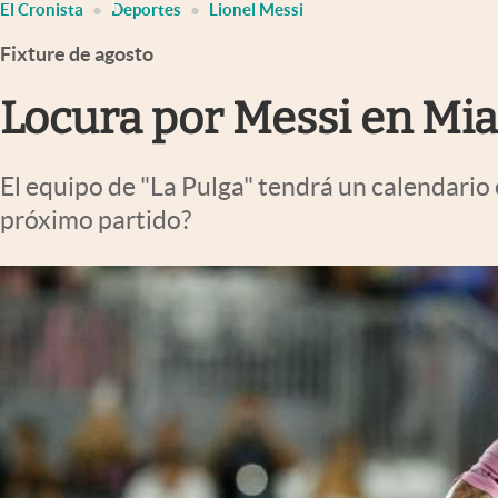
El Cronista
Deportes
Lionel Messi
Infotechnology
Fixture de agosto
Clase
Clima
Locura por Messi en Miam
Mundial 2026
Eventos Corporativos
El equipo de "La Pulga" tendrá un calendario 
próximo partido?
El Cronista Studio
Mediakit
abre en nueva pestaña