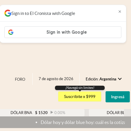
×
Sign in to El Cronista with Google
7 de agosto de 2026
Edición:
Argentina
FORO
¡Navegá sin limites!
Argentina
Suscribite x $999
Ingresá
España
México
R BNA
$
1520
0.00
%
DÓLAR BLUE
$
1525
USA
Dólar hoy y dólar blue hoy: cuál es la cotización del viernes 
Colombia