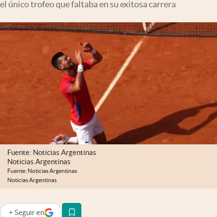
el único trofeo que faltaba en su exitosa carrera
Infotechnology
Clase
Clima
Mundial 2026
Eventos Corporativos
El Cronista Studio
Mediakit
abre en nueva pestaña
Argentina
Fuente: Noticias Argentinas
Noticias Argentinas
Fuente: Noticias Argentinas
Noticias Argentinas
+
Seguir
en
abre en nueva pestaña