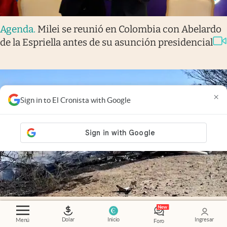
Agenda
.
Milei se reunió en Colombia con Abelardo
de la Espriella antes de su asunción presidencial
×
Sign in to El Cronista with Google
Video
.
Tragedia en Perú: se estrelló una avioneta
Dolar
Inicio
Ingresar
Menú
turística sobre las Líneas de Nazca y murieron 13
Foro