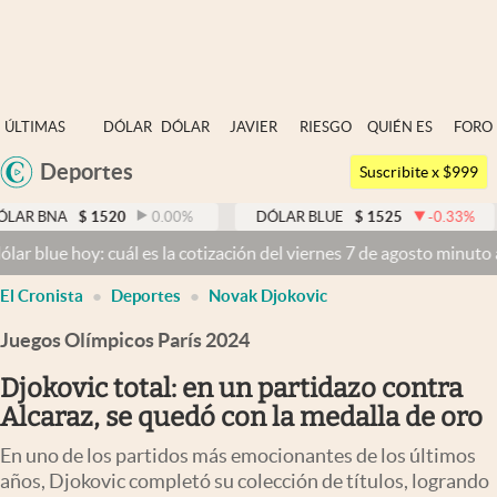
Últimas noticias
ÚLTIMAS
DÓLAR
DÓLAR
JAVIER
RIESGO
QUIÉN ES
FORO
Dólar
NOTICIAS
BLUE
MILEI
PAÍS
QUIÉN
Deportes
Argentina
Members
Suscribite x $999
España
Economía y Política
$
1520
0.00
%
DÓLAR BLUE
$
1525
-0.33
%
DÓLAR 
México
oy: cuál es la cotización del viernes 7 de agosto minuto a minuto
Dó
Finanzas y Mercados
USA
El Cronista
Deportes
Novak Djokovic
Mercados Online
Colombia
Uruguay
Juegos Olímpicos París 2024
Negocios
Djokovic total: en un partidazo contra
Columnistas
Alcaraz, se quedó con la medalla de oro
Otras secciones
En uno de los partidos más emocionantes de los últimos
Apertura
años, Djokovic completó su colección de títulos, logrando