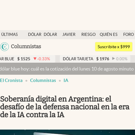
Últimas noticias
ÚLTIMAS
DÓLAR
DÓLAR
JAVIER
RIESGO
QUIÉN ES
FORO
Dólar
NOTICIAS
BLUE
MILEI
PAÍS
QUIÉN
Argentina
Columnistas
Members
Suscribite x $999
España
Economía y Política
-0.33
%
DÓLAR TARJETA
$
1976
0.00
%
DÓLAR MEP
$
México
uál es la cotización del lunes 10 de agosto minuto a minuto
Dólar h
Finanzas y Mercados
USA
El Cronista
Columnistas
IA
Mercados Online
Colombia
Uruguay
Negocios
Soberanía digital en Argentina: el
Columnistas
desafío de la defensa nacional en la era
de la IA contra la IA
Otras secciones
Apertura