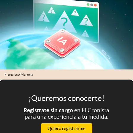
Infotechnology
Clase
Clima
Mundial 2026
Eventos Corporativos
El Cronista Studio
Mediakit
Francisco Marotta
abre en nueva pestaña
Argentina
¡Queremos conocerte!
Registrate sin cargo
en El Cronista
para una experiencia a tu medida.
Quiero registrarme