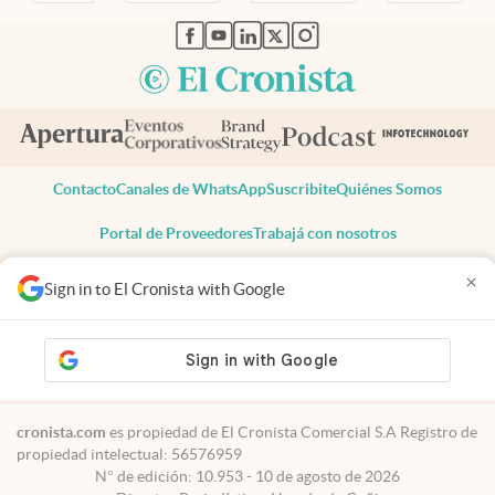
abre en nueva pestaña
abre en nueva pestaña
abre en nueva pestaña
abre en nueva pestaña
abre en nueva pestaña
Contacto
Canales de WhatsApp
Suscribite
Quiénes Somos
Portal de Proveedores
Trabajá con nosotros
Copyright 2025 cronista.com
×
Sign in to El Cronista with Google
Todos los derechos reservados
Términos y condiciones
Privacidad
Consentimiento
Tel:
+54 11 7078-3270
cronista.com
es propiedad de El Cronista Comercial S.A Registro de
propiedad intelectual: 56576959
N° de edición: 10.953 - 10 de agosto de 2026