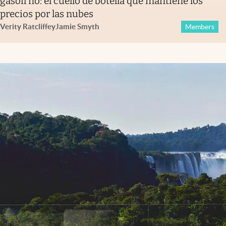
gasoil no: el cuello de botella que mantiene los
precios por las nubes
Verity Ratcliffe
y
Jamie Smyth
Members