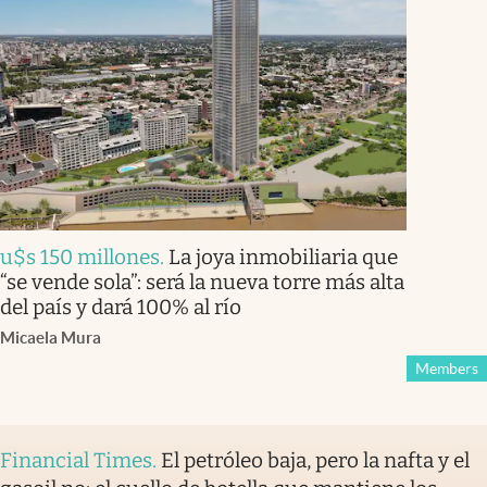
u$s 150 millones
.
La joya inmobiliaria que
“se vende sola”: será la nueva torre más alta
del país y dará 100% al río
Micaela Mura
Members
Financial Times
.
El petróleo baja, pero la nafta y el