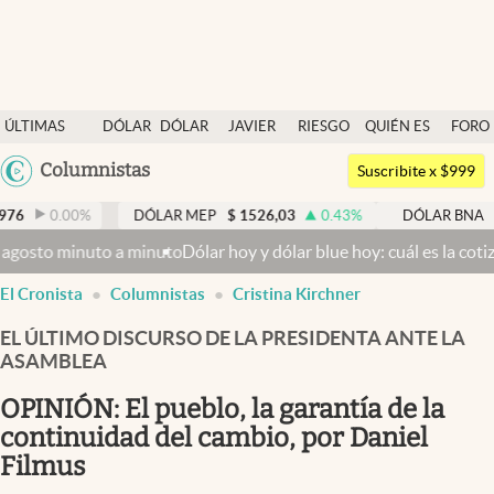
Últimas noticias
ÚLTIMAS
DÓLAR
DÓLAR
JAVIER
RIESGO
QUIÉN ES
FORO
Dólar
NOTICIAS
BLUE
MILEI
PAÍS
QUIÉN
Argentina
Columnistas
Members
Suscribite x $999
España
Economía y Política
0
%
DÓLAR MEP
$
1526,03
0.43
%
DÓLAR BNA
$
1520
México
inuto a minuto
Dólar hoy y dólar blue hoy: cuál es la cotización de
Finanzas y Mercados
USA
El Cronista
Columnistas
Cristina Kirchner
Mercados Online
Colombia
Uruguay
EL ÚLTIMO DISCURSO DE LA PRESIDENTA ANTE LA
Negocios
ASAMBLEA
Columnistas
OPINIÓN: El pueblo, la garantía de la
Otras secciones
continuidad del cambio, por Daniel
Filmus
Apertura