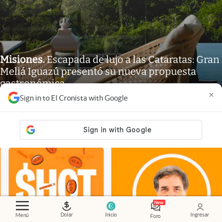
Misiones
.
Escapada de lujo a las Cataratas: Gran
Meliá Iguazú presentó su nueva propuesta
gastronómica
×
Luz De Sousa Quintas
Sign in to El Cronista with Google
Dolar
Inicio
Ingresar
Menú
Foro