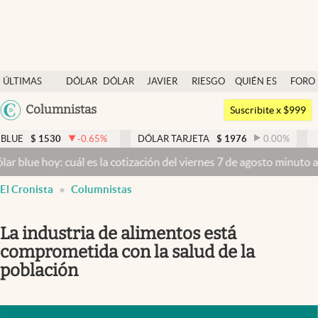
Últimas noticias
ÚLTIMAS
DÓLAR
DÓLAR
JAVIER
RIESGO
QUIÉN ES
FORO
Dólar
NOTICIAS
BLUE
MILEI
PAÍS
QUIÉN
Argentina
Columnistas
Members
Suscribite x $999
España
Economía y Política
30
-0.65
%
DÓLAR TARJETA
$
1976
0.00
%
DÓLAR ME
México
y: cuál es la cotización del viernes 7 de agosto minuto a minuto
Dól
Finanzas y Mercados
USA
El Cronista
Columnistas
Mercados Online
Colombia
Uruguay
Negocios
La industria de alimentos está
Columnistas
comprometida con la salud de la
población
Otras secciones
Apertura