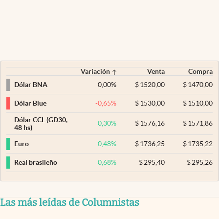
Variación
Venta
Compra
0,00
%
$
1520,00
$
1470,00
Dólar BNA
-0,65
%
$
1530,00
$
1510,00
Dólar Blue
Dólar CCL (GD30,
0,30
%
$
1576,16
$
1571,86
48 hs)
0,48
%
$
1736,25
$
1735,22
Euro
0,68
%
$
295,40
$
295,26
Real brasileño
Las más leídas de Columnistas