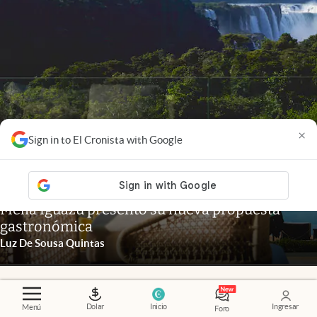
×
Sign in to El Cronista with Google
Misiones
.
Escapada de lujo a las Cataratas: Gran
Meliá Iguazú presentó su nueva propuesta
gastronómica
Luz De Sousa Quintas
Dolar
Inicio
Ingresar
Menú
Foro