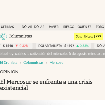
Últimas noticias
ÚLTIMAS
DÓLAR
DÓLAR
JAVIER
RIESGO
QUIÉN ES
FORO
Dólar
NOTICIAS
BLUE
MILEI
PAÍS
QUIÉN
Argentina
Columnistas
Members
Suscribite x $999
España
Economía y Política
-0.32
%
DÓLAR TARJETA
$
1976
0.33
%
DÓLAR MEP
México
 cuál es la cotización del miércoles 5 de agosto minuto a minuto
Dó
Finanzas y Mercados
USA
El Cronista
Columnistas
Mercosur
Mercados Online
Colombia
Uruguay
OPINIÓN
Negocios
El Mercosur se enfrenta a una crisis
Columnistas
existencial
Otras secciones
Apertura