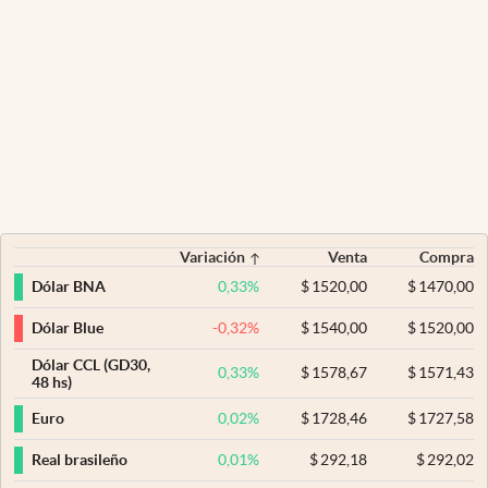
Variación
Venta
Compra
0,33
%
$
1520,00
$
1470,00
Dólar BNA
-0,32
%
$
1540,00
$
1520,00
Dólar Blue
Dólar CCL (GD30,
0,33
%
$
1578,67
$
1571,43
48 hs)
0,02
%
$
1728,46
$
1727,58
Euro
0,01
%
$
292,18
$
292,02
Real brasileño