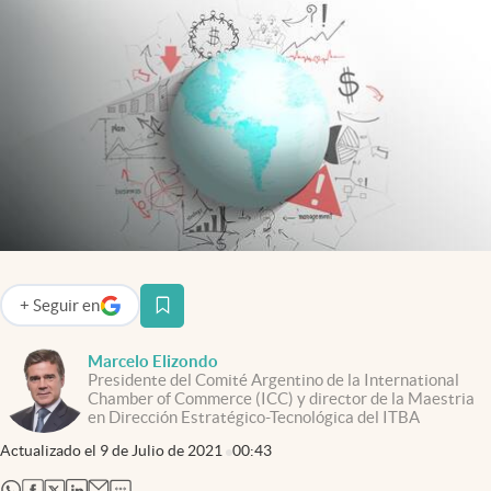
Infotechnology
Clase
Clima
Mundial 2026
Eventos Corporativos
El Cronista Studio
Mediakit
abre en nueva pestaña
+
Seguir
en
abre en nueva pestaña
Argentina
Marcelo Elizondo
Presidente del Comité Argentino de la International
Chamber of Commerce (ICC) y director de la Maestria
en Dirección Estratégico-Tecnológica del ITBA
Actualizado el
9 de Julio de 2021
00:43
abre en nueva pestaña
abre en nueva pestaña
abre en nueva pestaña
abre en nueva pestaña