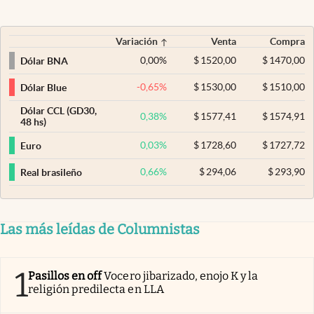
Variación
Venta
Compra
0,00
%
$
1520,00
$
1470,00
Dólar BNA
-0,65
%
$
1530,00
$
1510,00
Dólar Blue
Dólar CCL (GD30,
0,38
%
$
1577,41
$
1574,91
48 hs)
0,03
%
$
1728,60
$
1727,72
Euro
0,66
%
$
294,06
$
293,90
Real brasileño
Las más leídas de Columnistas
1
Pasillos en off
Vocero jibarizado, enojo K y la
religión predilecta en LLA