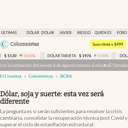
Últimas noticias
ÚLTIMAS
DÓLAR
DÓLAR
JAVIER
RIESGO
QUIÉN ES
FORO
Dólar
NOTICIAS
BLUE
MILEI
PAÍS
QUIÉN
Argentina
Columnistas
Members
Suscribite x $999
España
Economía y Política
-0.65
%
DÓLAR TARJETA
$
1976
0.00
%
DÓLAR MEP
México
del jueves 6 de agosto minuto a minuto
El Senado busca aprobar la Le
Finanzas y Mercados
USA
El Cronista
Columnistas
BCRA
Mercados Online
Colombia
Uruguay
Negocios
Dólar, soja y suerte: esta vez será
Columnistas
diferente
Otras secciones
La pregunta es si serán suficientes para resolver la crisis
cambiaria, consolidar la recuperación técnica post Covid y
Apertura
superar el ciclo de estanflación estructural.