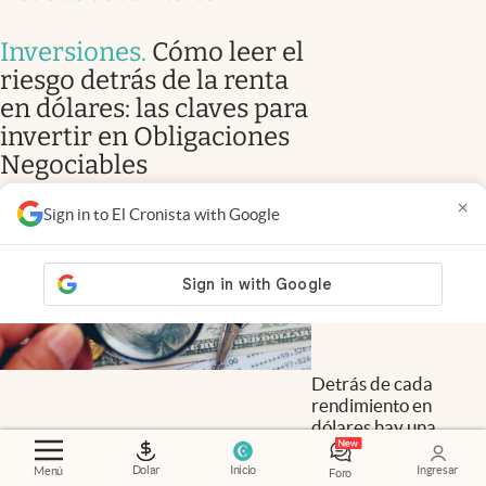
Inversiones
.
Cómo leer el
riesgo detrás de la renta
en dólares: las claves para
invertir en Obligaciones
Negociables
×
Sign in to El Cronista with Google
Detrás de cada
rendimiento en
dólares hay una
historia que el
número no cuenta.
Dolar
Inicio
Ingresar
Menú
Foro