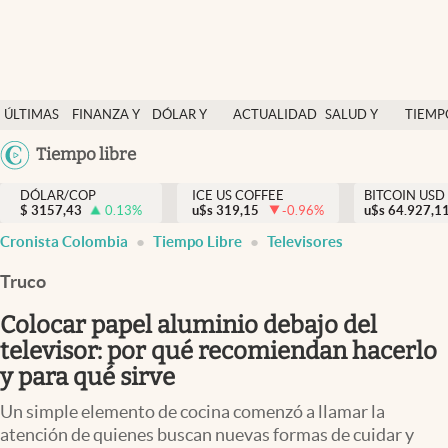
Finanzas y economía
ÚLTIMAS
FINANZA Y
DÓLAR Y
ACTUALIDAD
SALUD Y
TIEMP
Salud y nutrición
NOTICIAS
ECONOMÍA
MERCADOS
NUTRICIÓN
LIBRE
Argentina
Tiempo libre
Vida espiritual
España
Actualidad
DÓLAR/COP
ICE US COFFEE
BITCOIN USD
$
3157,43
0.13
%
u$s
319,15
-0.96
%
u$s
México
64.927,1
Tiempo libre
Cronista Colombia
Tiempo Libre
Televisores
USA
Dólar y mercados
Colombia
Truco
Uruguay
Curiosidades
Colocar papel aluminio debajo del
televisor: por qué recomiendan hacerlo
Colombia
y para qué sirve
Un simple elemento de cocina comenzó a llamar la
atención de quienes buscan nuevas formas de cuidar y