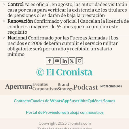
Control
Ya es oficial: en agosto, las autoridades visitarán
casa por casa para verificar la existencia de los titulares
de pensiones o les darán de baja la prestación
Renovación
Confirmado y oficial | Cancelan la licencia de
conducir a mayores de 65 años que no cumplan este
requisito
Nacional
Confirmado por las Fuerzas Armadas | Los
nacidos en 2008 deberán cumplir el servicio militar
obligatorio: será por un año y recibirán un salario
mínimo
abre en nueva pestaña
abre en nueva pestaña
abre en nueva pestaña
abre en nueva pestaña
abre en nueva pestaña
Contacto
Canales de WhatsApp
Suscribite
Quiénes Somos
Portal de Proveedores
Trabajá con nosotros
Copyright 2025 cronista.com
Todos los derechos reservados