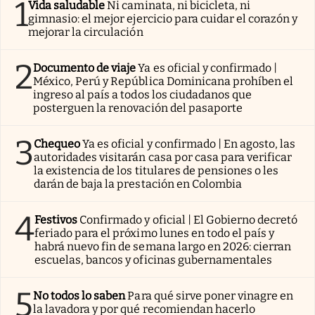
1
Vida saludable
Ni caminata, ni bicicleta, ni
gimnasio: el mejor ejercicio para cuidar el corazón y
mejorar la circulación
2
Documento de viaje
Ya es oficial y confirmado |
México, Perú y República Dominicana prohíben el
ingreso al país a todos los ciudadanos que
posterguen la renovación del pasaporte
3
Chequeo
Ya es oficial y confirmado | En agosto, las
autoridades visitarán casa por casa para verificar
la existencia de los titulares de pensiones o les
darán de baja la prestación en Colombia
4
Festivos
Confirmado y oficial | El Gobierno decretó
feriado para el próximo lunes en todo el país y
habrá nuevo fin de semana largo en 2026: cierran
escuelas, bancos y oficinas gubernamentales
5
No todos lo saben
Para qué sirve poner vinagre en
la lavadora y por qué recomiendan hacerlo