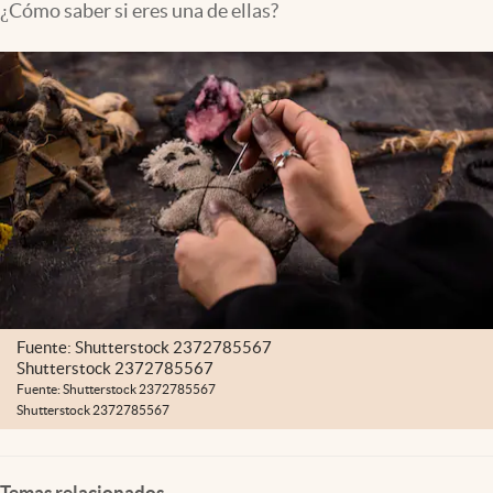
¿Cómo saber si eres una de ellas?
Fuente: Shutterstock 2372785567
Shutterstock 2372785567
Fuente: Shutterstock 2372785567
Shutterstock 2372785567
Temas relacionados