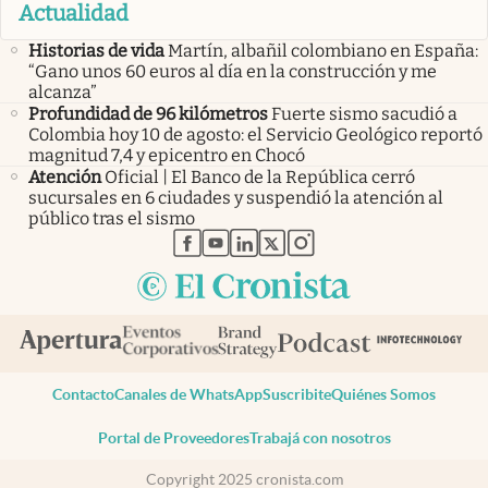
Actualidad
Historias de vida
Martín, albañil colombiano en España:
“Gano unos 60 euros al día en la construcción y me
alcanza”
Profundidad de 96 kilómetros
Fuerte sismo sacudió a
Colombia hoy 10 de agosto: el Servicio Geológico reportó
magnitud 7,4 y epicentro en Chocó
Atención
Oficial | El Banco de la República cerró
sucursales en 6 ciudades y suspendió la atención al
público tras el sismo
abre en nueva pestaña
abre en nueva pestaña
abre en nueva pestaña
abre en nueva pestaña
abre en nueva pestaña
Contacto
Canales de WhatsApp
Suscribite
Quiénes Somos
Portal de Proveedores
Trabajá con nosotros
Copyright 2025 cronista.com