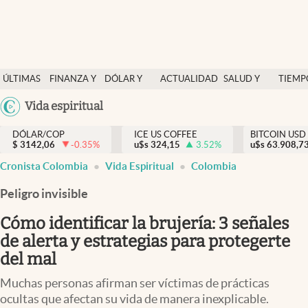
Finanzas y economía
ÚLTIMAS
FINANZA Y
DÓLAR Y
ACTUALIDAD
SALUD Y
TIEMP
Salud y nutrición
NOTICIAS
ECONOMÍA
MERCADOS
NUTRICIÓN
LIBRE
Argentina
Vida espiritual
Vida espiritual
España
Actualidad
DÓLAR/COP
ICE US COFFEE
BITCOIN USD
$
3142,06
-0.35
%
u$s
324,15
3.52
%
u$s
México
63.908,7
Tiempo libre
Cronista Colombia
Vida Espiritual
Colombia
USA
Dólar y mercados
Colombia
Peligro invisible
Uruguay
Curiosidades
Cómo identificar la brujería: 3 señales
de alerta y estrategias para protegerte
Colombia
del mal
Muchas personas afirman ser víctimas de prácticas
ocultas que afectan su vida de manera inexplicable.